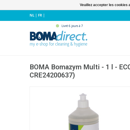
Veuillez accepter les cookies 
NL
|
FR
|
Livré 6 jours à 7
BOMA Bomazym Multi - 1 l - EC
CRE24200637)