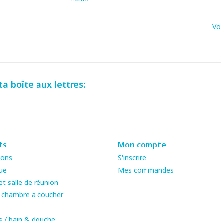
Vo
a boîte aux lettres:
ts
Mon compte
ions
S'inscrire
ue
Mes commandes
t salle de réunion
& chambre a coucher
s / bain & douche