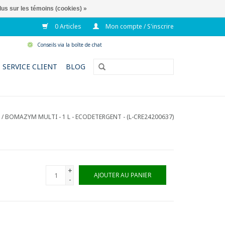
lus sur les témoins (cookies) »
0 Articles
Mon compte / S'inscrire
Conseils via la boîte de chat
SERVICE CLIENT
BLOG
/
BOMAZYM MULTI - 1 L - ECODETERGENT - (L-CRE24200637)
+
AJOUTER AU PANIER
-