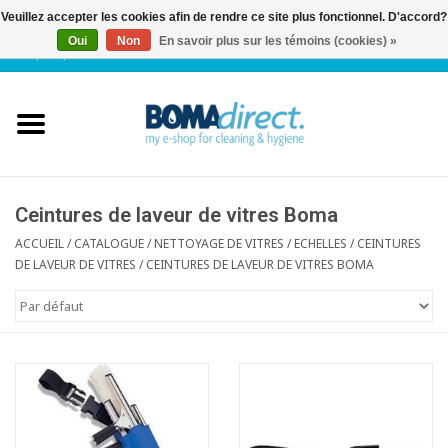
Veuillez accepter les cookies afin de rendre ce site plus fonctionnel. D'accord?
Oui
Non
En savoir plus sur les témoins (cookies) »
NL
|
FR
|
0 Articles
Accueil
Catalogue
Service client
Ceintures de laveur de vitres Boma
ACCUEIL
/
CATALOGUE
/
NETTOYAGE DE VITRES / ECHELLES
/
CEINTURES
DE LAVEUR DE VITRES
/
CEINTURES DE LAVEUR DE VITRES BOMA
Blog