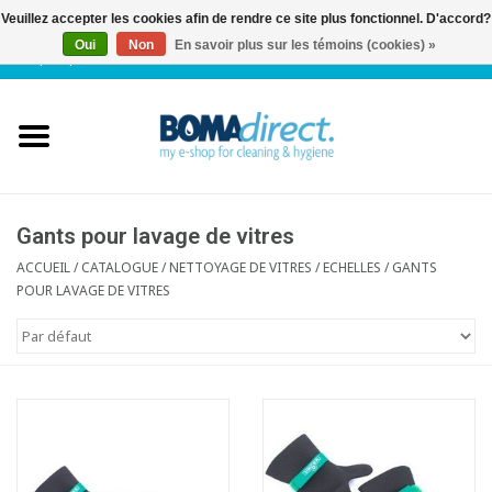
Veuillez accepter les cookies afin de rendre ce site plus fonctionnel. D'accord?
Oui
Non
En savoir plus sur les témoins (cookies) »
NL
|
FR
|
0 Articles
Accueil
Catalogue
Service client
Gants pour lavage de vitres
ACCUEIL
/
CATALOGUE
/
NETTOYAGE DE VITRES / ECHELLES
/
GANTS
POUR LAVAGE DE VITRES
Blog