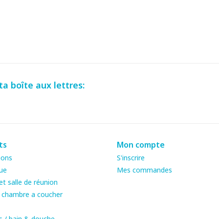
a boîte aux lettres:
ts
Mon compte
ions
S'inscrire
ue
Mes commandes
t salle de réunion
& chambre a coucher
s / bain & douche