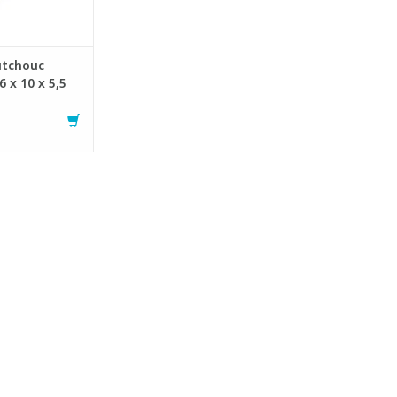
utchouc
6 x 10 x 5,5