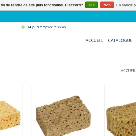
afin de rendre ce site plus fonctionnel. D'accord?
Oui
Non
En savoir p
14 jours temps de réflexion
ACCUEIL
CATALOGUE
ACCUEIL
avec une
Éponge cellulose super grande
Éponge très sou
'absorption
et super forte avec une grande
en caoutcho
e et
capacité d'absorption
- Pratique et
le
- Idéale pour des travaux plus
- LxlxH : 16
toyage des
lourds
AJOUTER 
Résistante à la plupart des
 90 ° C
acides, des alcalins et des
3,5 cm
solvants