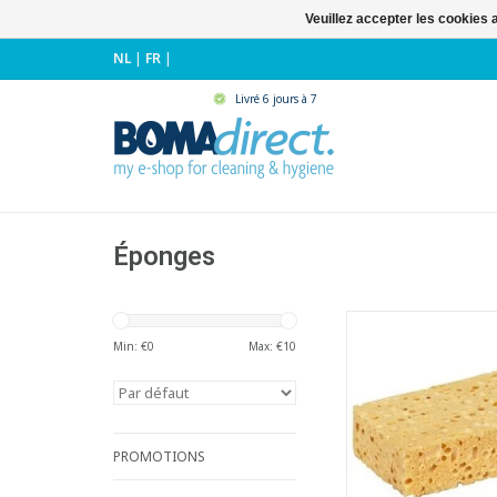
Veuillez accepter les cookies 
NL
|
FR
|
Livré 6 jours à 7
Éponges
Éponge en viscose 
excellente capacité d
Min: €
0
Max: €
10
- 100% végétal
biodégradab
- Idéale pour le net
vitres
- Lavable jusqu'à
PROMOTIONS
- LxlxH: 12 x 8 x 