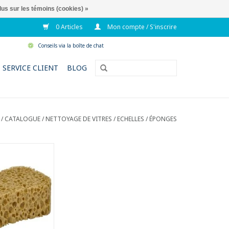
lus sur les témoins (cookies) »
0 Articles
Mon compte / S'inscrire
Conseils via la boîte de chat
SERVICE CLIENT
BLOG
/
CATALOGUE
/
NETTOYAGE DE VITRES / ECHELLES
/
ÉPONGES
ple et puissante
uc cellulaire
 très maniable
 x 10 x 5,5 cm
AU PANIER