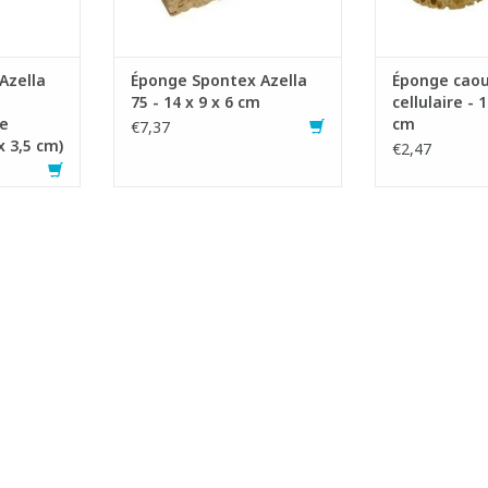
NIER
LxlxH : 14 x 9 x 6 cm
AJOUTER AU PANIER
Azella
Éponge Spontex Azella
Éponge cao
75 - 14 x 9 x 6 cm
cellulaire - 1
e
cm
€7,37
x 3,5 cm)
€2,47