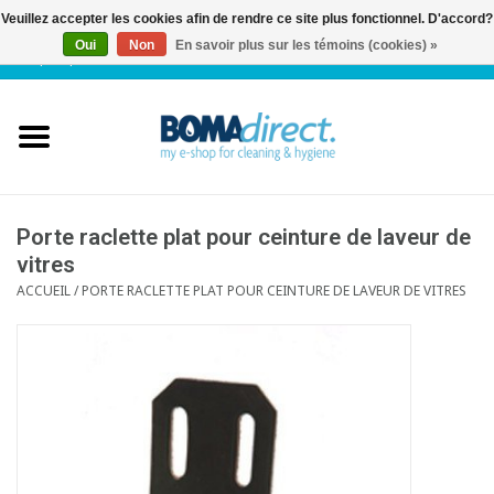
Veuillez accepter les cookies afin de rendre ce site plus fonctionnel. D'accord?
Oui
Non
En savoir plus sur les témoins (cookies) »
NL
|
FR
|
0 Articles
Accueil
Catalogue
Service client
Porte raclette plat pour ceinture de laveur de
vitres
ACCUEIL
/
PORTE RACLETTE PLAT POUR CEINTURE DE LAVEUR DE VITRES
Blog