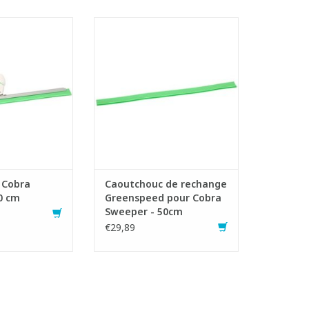
er maniable et
Caoutchouc souple pour Cobra
nique.
Sweeper.
uc souple et
- Antibactérien.
açable.
AJOUTER AU PANIER
 bio-nettoyage de
roits avec des
iène élevées.
actérien.
AU PANIER
 Cobra
Caoutchouc de rechange
0 cm
Greenspeed pour Cobra
Sweeper - 50cm
€29,89