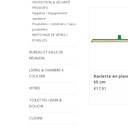
PROTECTION & SÉCURITÉ
PRODUITS
Raclette économ
Hygiène / équipement
- Monture en pla
sanitaire
incassable avec fi
Poubelles / cendriers / sacs-
renforcé.
poubelles
- Caoutchouc naturel
NETTOYAGE DE VITRES /
ECHELLES
AJOUTER AU PA
BUREAU ET SALLE DE
RÉUNION
LIVING & CHAMBRE A
Raclette en plas
COUCHER
55 cm
VITRES
€17,91
TOILETTES / BAIN &
DOUCHE
CUISINE