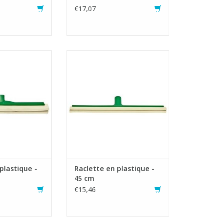
€17,07
économique.
Raclette économique.
en plastique
- Monture en plastique
ec fixe-manche
incassable avec fixe-manche
orcé.
renforcé.
turel et souple.
- Caoutchouc naturel et souple.
AU PANIER
AJOUTER AU PANIER
plastique -
Raclette en plastique -
45 cm
€15,46