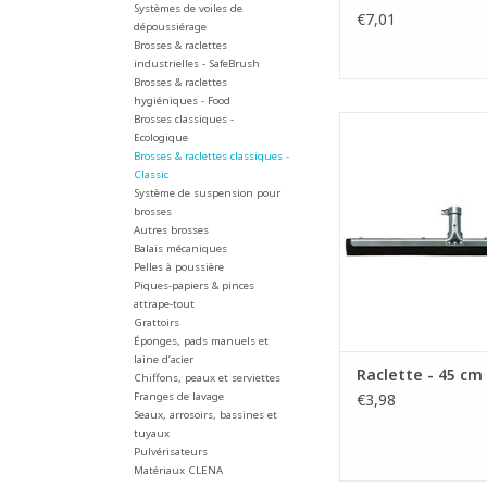
Systèmes de voiles de
€7,01
dépoussiérage
Brosses & raclettes
industrielles - SafeBrush
Brosses & raclettes
hygiéniques - Food
Brosses classiques -
Raclette économ
Ecologique
- Caoutchouc en
Brosses & raclettes classiques -
synthétique
Classic
Système de suspension pour
AJOUTER AU PA
brosses
Autres brosses
Balais mécaniques
Pelles à poussière
Piques-papiers & pinces
attrape-tout
Grattoirs
Éponges, pads manuels et
laine d’acier
Raclette - 45 cm
Chiffons, peaux et serviettes
Franges de lavage
€3,98
Seaux, arrosoirs, bassines et
tuyaux
Pulvérisateurs
Matériaux CLENA