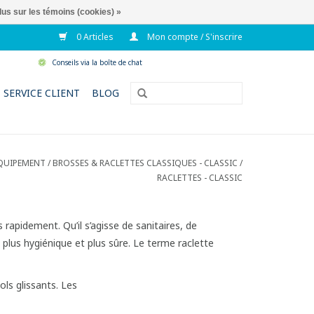
lus sur les témoins (cookies) »
0 Articles
Mon compte / S'inscrire
Conseils via la boîte de chat
SERVICE CLIENT
BLOG
QUIPEMENT
/
BROSSES & RACLETTES CLASSIQUES - CLASSIC
/
RACLETTES - CLASSIC
rapidement. Qu’il s’agisse de sanitaires, de
e plus hygiénique et plus sûre. Le terme raclette
ols glissants. Les