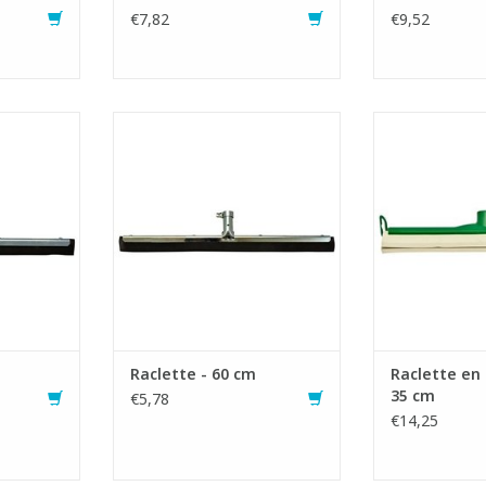
€7,82
€9,52
ique.
Raclette économique.
Raclette 
 mousse
- Caoutchouc en mousse
- Monture 
.
synthétique.
incassable av
renf
NIER
AJOUTER AU PANIER
- Caoutchouc na
AJOUTER 
Raclette - 60 cm
Raclette en 
35 cm
€5,78
€14,25