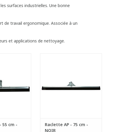
 les surfaces industrielles. Une bonne
rt de travail ergonomique. Associée à un
urs et applications de nettoyage.
qualitative avec
Raclette super qualitative avec
-projection.
rebord anti-projection.
cier chromé avec
- Monture en acier chromé avec
aboussure, ce qui
rebord anti-éclaboussure, ce qui
 une solidité
offre aussi une solidité
ieure.
supérieure.
aoutchouc 100%
- Mousse en caoutchouc 100%
le et durable.
naturel, souple et durable.
AU PANIER
AJOUTER AU PANIER
- 55 cm -
Raclette AP - 75 cm -
NOIR