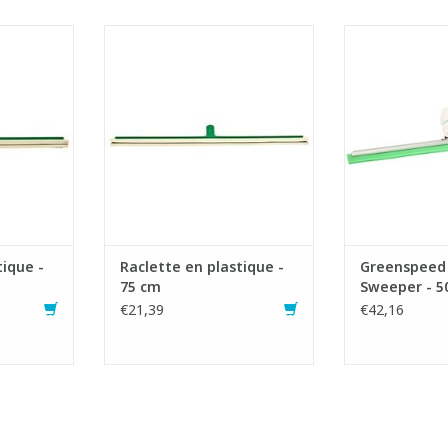
ique.
Raclette économique.
Raclette sup
stique
- Monture en plastique
hygié
xe-manche
incassable avec fixe-manche
- Caoutcho
renforcé.
rempl
 et souple.
- Caoutchouc naturel et souple.
- Idéale pour le
tous les end
NIER
AJOUTER AU PANIER
normes d'hyg
- Antib
AJOUTER 
tique -
Raclette en plastique -
Greenspeed
75 cm
Sweeper - 5
€21,39
€42,16