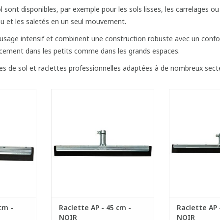
ol sont disponibles, par exemple pour les sols lisses, les carrelages ou
’eau et les saletés en un seul mouvement.
 usage intensif et combinent une construction robuste avec un confo
cacement dans les petits comme dans les grands espaces.
es de sol et raclettes professionnelles adaptées à de nombreux secte
ative avec
Raclette super qualitative avec
Raclette super 
ection.
rebord anti-projection.
rebord anti
hromé avec
- Monture en acier chromé avec
- Monture en a
ure, ce qui
rebord anti-éclaboussure, ce qui
rebord anti-écl
olidité
offre aussi une solidité
offre aussi
.
supérieure.
supér
houc 100%
- Mousse en caoutchouc 100%
- Mousse en c
durable.
naturel, souple et durable.
naturel, soup
NIER
AJOUTER AU PANIER
AJOUTER 
cm -
Raclette AP - 45 cm -
Raclette AP 
NOIR
NOIR