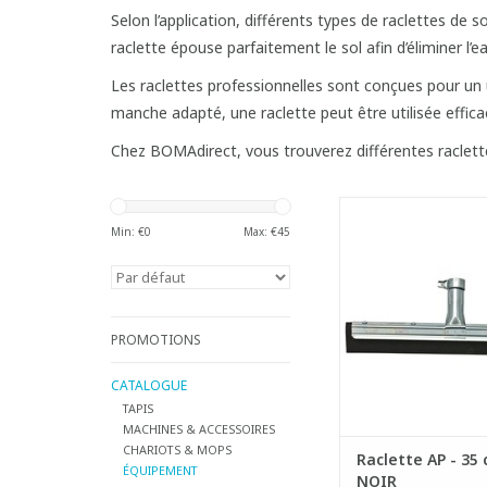
Selon l’application, différents types de raclettes de s
raclette épouse parfaitement le sol afin d’éliminer l
Les raclettes professionnelles sont conçues pour un
manche adapté, une raclette peut être utilisée effi
Chez BOMAdirect, vous trouverez différentes raclett
Raclette super qualit
rebord anti-proj
Min: €
0
Max: €
45
- Monture en acier c
rebord anti-éclabouss
offre aussi une s
supérieure
- Mousse en caoutc
PROMOTIONS
naturel, souple et 
CATALOGUE
AJOUTER AU PA
TAPIS
MACHINES & ACCESSOIRES
CHARIOTS & MOPS
Raclette AP - 35 
ÉQUIPEMENT
NOIR