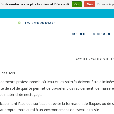
afin de rendre ce site plus fonctionnel. D'accord?
Oui
Non
En savoir p
14 jours temps de réflexion
ACCUEIL
CATALOGUE
ACCUEIL
/
CATALOGUE
/
É
e des sols
nements professionnels où l’eau et les saletés doivent être éliminées 
ette de sol de qualité permet de travailler plus rapidement, de manièr
de matériel de nettoyage.
ficacement l’eau des surfaces et évite la formation de flaques ou de s
at propre, mais aussi à un environnement de travail plus sûr.