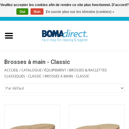
Veuillez accepter les cookies afin de rendre ce site plus fonctionnel. D'accord?
Oui
Non
En savoir plus sur les témoins (cookies) »
NL
|
FR
|
0 Articles
Accueil
Catalogue
Service client
Brosses à main - Classic
ACCUEIL
/
CATALOGUE
/
ÉQUIPEMENT
/
BROSSES & RACLETTES
CLASSIQUES - CLASSIC
/
BROSSES À MAIN - CLASSIC
Blog