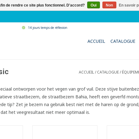
afin de rendre ce site plus fonctionnel. D'accord?
Oui
Non
En savoir p
14 jours temps de réflexion
ACCUEIL
CATALOGUE
sic
ACCUEIL
/
CATALOGUE
/
ÉQUIPEM
eciaal ontworpen voor het
vegen van grof vuil
. Deze stijve buitenbe
atieve straatbezem, de straatbezem Bahia, heeft een geverfd montu
goede tip? Zet je bezem na gebruik best niet met de haren op de gron
at het veegresultaat niet meer optimaal is.
.
Balai de rue.
Balai 
 blanc.
- Monture en bois blanc.
- Monture e