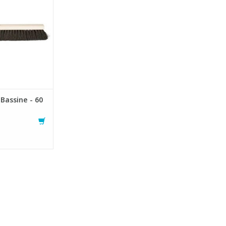
 Bassine.
AU PANIER
 Bassine - 60