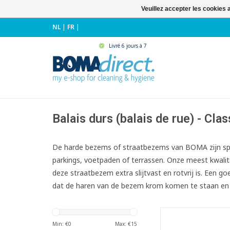
Veuillez accepter les cookies 
NL
|
FR
|
Livré 6 jours à 7
Balais durs (balais de rue) - Clas
De harde bezems of straatbezems van BOMA zijn sp
parkings, voetpaden of terrassen
. Onze meest kwalit
deze straatbezem extra slijtvast en rotvrij is. Een 
dat de haren van de bezem krom komen te staan en d
Balai de rue
- Monture en bois
Min: €
0
Max: €
15