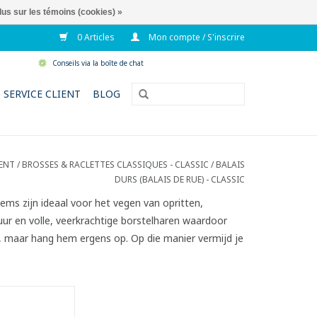
lus sur les témoins (cookies) »
0 Articles
Mon compte / S'inscrire
Conseils via la boîte de chat
SERVICE CLIENT
BLOG
ENT
/
BROSSES & RACLETTES CLASSIQUES - CLASSIC
/
BALAIS
DURS (BALAIS DE RUE) - CLASSIC
zems zijn ideaal voor het vegen van
opritten,
ur en volle, veerkrachtige borstelharen waardoor
d, maar hang hem ergens op. Op die manier vermijd je
de rue.
n bois blanc.