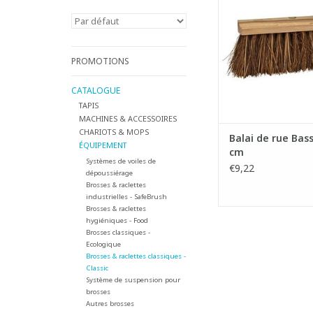
- Fibres Bassi
AJOUTER AU PA
PROMOTIONS
CATALOGUE
TAPIS
MACHINES & ACCESSOIRES
CHARIOTS & MOPS
Balai de rue Bass
ÉQUIPEMENT
cm
Systèmes de voiles de
€9,22
dépoussiérage
Brosses & raclettes
industrielles - SafeBrush
Brosses & raclettes
hygiéniques - Food
Brosses classiques -
Ecologique
Brosses & raclettes classiques -
Classic
Système de suspension pour
brosses
Autres brosses