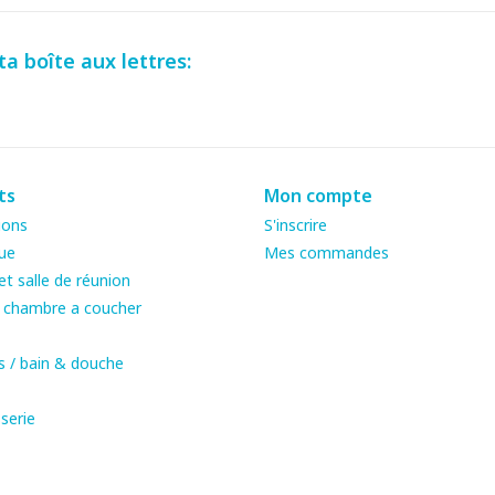
a boîte aux lettres:
ts
Mon compte
ions
S'inscrire
ue
Mes commandes
t salle de réunion
& chambre a coucher
s / bain & douche
serie