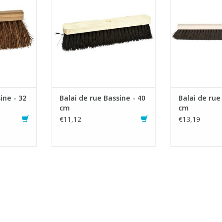
ne.
- Fibres Bassine.
- Fibres
NIER
AJOUTER AU PANIER
AJOUTER 
ine - 32
Balai de rue Bassine - 40
Balai de rue
cm
cm
€11,12
€13,19