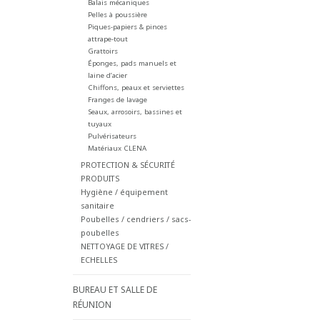
Balais mécaniques
Pelles à poussière
Piques-papiers & pinces
attrape-tout
Grattoirs
Éponges, pads manuels et
laine d’acier
Chiffons, peaux et serviettes
Franges de lavage
Seaux, arrosoirs, bassines et
tuyaux
Pulvérisateurs
Matériaux CLENA
PROTECTION & SÉCURITÉ
PRODUITS
Hygiène / équipement
sanitaire
Poubelles / cendriers / sacs-
poubelles
NETTOYAGE DE VITRES /
ECHELLES
BUREAU ET SALLE DE
RÉUNION