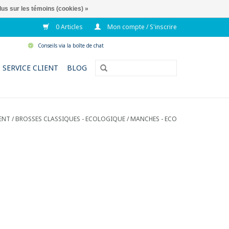
lus sur les témoins (cookies) »
0 Articles
Mon compte / S'inscrire
Conseils via la boîte de chat
SERVICE CLIENT
BLOG
ENT
/
BROSSES CLASSIQUES - ECOLOGIQUE
/
MANCHES - ECO