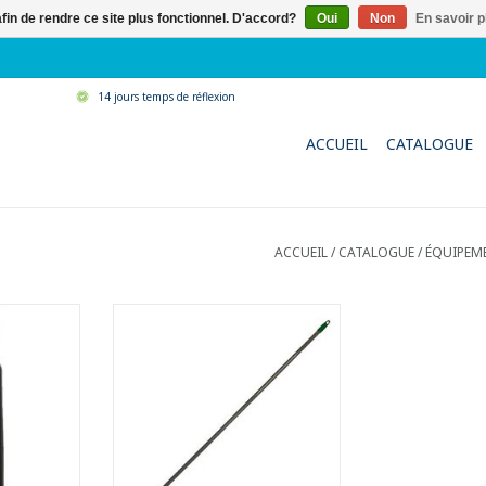
afin de rendre ce site plus fonctionnel. D'accord?
Oui
Non
En savoir p
14 jours temps de réflexion
ACCUEIL
CATALOGUE
ACCUEIL
/
CATALOGUE
/
ÉQUIPEM
rgonomique
Manche métal plastifié avec filet
let de
- L : 150 cm
n
- Ø : 20 mm
riaux 100%
AJOUTER AU PANIER
l type de
 donc
 recycler.