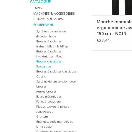
- Résistant aux temp
CATALOGUE
-20 °C à 100
TAPIS
- Avec un diamè
MACHINES & ACCESSOIRES
CHARIOTS & MOPS
AJOUTER AU PA
Manche monobl
ÉQUIPEMENT
ergonomique avec
Systèmes de voiles de
150 cm - NOIR
dépoussiérage
€23,44
Brosses & raclettes
industrielles - SafeBrush
Brosses & raclettes
hygiéniques - Food
Brosses classiques -
Ecologique
Brosses & raclettes classiques -
Classic
Système de suspension pour
brosses
Autres brosses
Balais mécaniques
Pelles à poussière
Piques-papiers & pinces
attrape-tout
Grattoirs
Éponges, pads manuels et
laine d’acier
Chiffons, peaux et serviettes