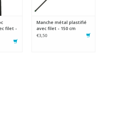
ératures de
 °C
tre de
NIER
oc
Manche métal plastifié
 filet -
avec filet - 150 cm
€3,50