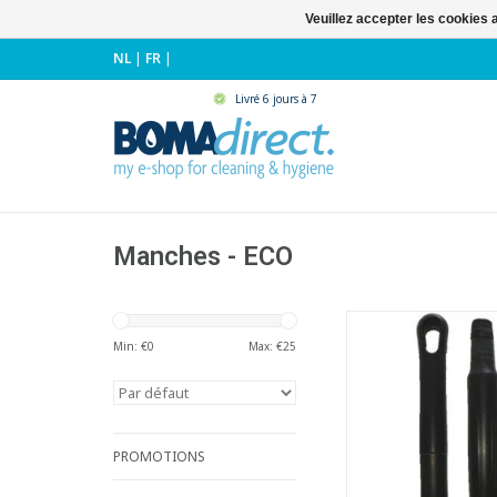
Veuillez accepter les cookies 
NL
|
FR
|
Livré 6 jours à 7
Manches - ECO
Manche monobloc e
avec filet et oeil
Min: €
0
Max: €
25
suspensio
- Fabriqué des maté
recyclés
- Constitué d'un seu
matériau, il est
PROMOTIONS
extrêmement facile à