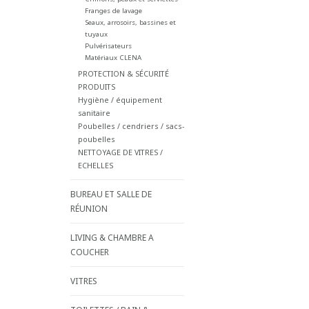
Franges de lavage
Seaux, arrosoirs, bassines et
tuyaux
Pulvérisateurs
Matériaux CLENA
PROTECTION & SÉCURITÉ
PRODUITS
Hygiène / équipement
sanitaire
Poubelles / cendriers / sacs-
poubelles
NETTOYAGE DE VITRES /
ECHELLES
BUREAU ET SALLE DE
RÉUNION
LIVING & CHAMBRE A
COUCHER
VITRES