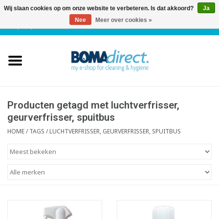
Wij slaan cookies op om onze website te verbeteren. Is dat akkoord?
Ja
Nee
Meer over cookies »
NL
|
FR
|
0 Artikelen
Home
Catalogus
Klantenservice
Producten getagd met luchtverfrisser,
geurverfrisser, spuitbus
Blog
HOME
/
TAGS
/
LUCHTVERFRISSER, GEURVERFRISSER, SPUITBUS