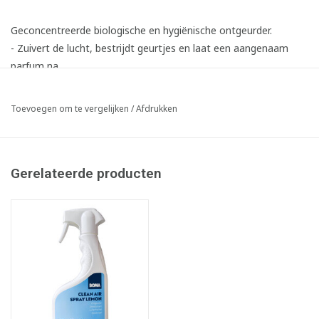
Geconcentreerde biologische en hygiënische ontgeurder.
- Zuivert de lucht, bestrijdt geurtjes en laat een aangenaam
parfum na.
- Neemt geurhinder weg door omkapseling en neutralisatie van
hinderende geurmolecules, zowel in de lucht als in textiel.
Toevoegen om te vergelijken
/
Afdrukken
Gerelateerde producten
Gebruiksaanwijzing:
Eénmaal verstuiven per 20m³.