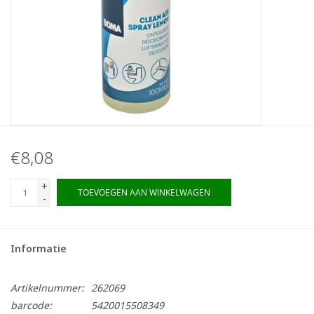
€8,08
+
TOEVOEGEN AAN WINKELWAGEN
-
Informatie
Artikelnummer:
262069
barcode:
5420015508349