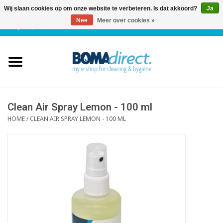
Wij slaan cookies op om onze website te verbeteren. Is dat akkoord?
Ja
Nee
Meer over cookies »
NL
|
FR
|
0 Artikelen
Home
Catalogus
Klantenservice
Clean Air Spray Lemon - 100 ml
HOME
/
CLEAN AIR SPRAY LEMON - 100 ML
Blog