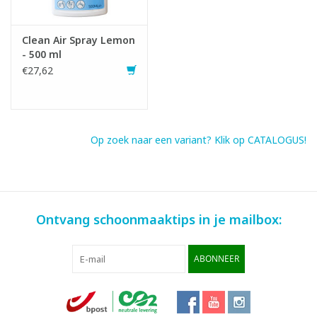
Gevarenaanduidingen:
Clean Air Spray Lemon
EUH208: Bevat (Dipenteen). Kan een allergische reactie
- 500 ml
veroorzaken.
€27,62
H226 Flam. Liq. 3: Ontvlambare vloeistof en damp.
H319 Eye Irrit. 2: Veroorzaakt ernstige oogirritatie.
Infofiche
Op zoek naar een variant? Klik op CATALOGUS!
SDS fiche
Ontvang schoonmaaktips in je mailbox:
ABONNEER