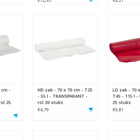
€12,95
€6,21
n op rol.
High Density zakken op rol
Low Density 
ter.
- Ideaal voor Bomabin Select
- Inhoud:
de meest
Pedal tot 45 liter
- Gemaakt 
agens.
- Gemaakt met recycled
mate
cycled
materiaal.
- Ideaal voo
- Ideaal voor licht afval.
- Voldoet a
al afval.
- Voldoet aan Vlarema 7 en
TOEVOEGEN AA
ema 7 en
Vlarema 8.
TOEVOEGEN AAN WINKELWAGEN
NKELWAGEN
 cm -
HD zak - 70 x 70 cm - T25
LD zak - 70 
- 55 l - TRANSPARANT -
T45 - 115 l -
ol 25
rol 20 stuks
25 stuks
€4,79
€9,81
n op rol.
Low Density zakken op rol.
High Densit
ter.
- Inhoud: 140 liter.
trekban