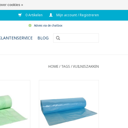
over cookies »
0 Artikelen
Mijn account / Registreren
Advies via de chatbox
KLANTENSERVICE
BLOG
HOME
/
TAGS
/
VUILNISZAKKEN
 afvalzakken op
High Density zakken op rol.
ol.
- Inhoud: 115 liter.
et verzamelen van
- Past perfect op de meest
esten (gft)
courante werkwagens.
 60 liter.
- Gemaakt met recycled
andsluiting.
materiaal.
d op basis van
- Ideaal voor normaal afval.
aterialen zoals
- Voldoet aan Vlarema 7 en