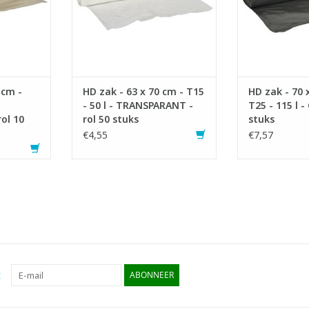
ema 7 en
- Voldoet aan Vlarema 7 en 8.
mate
- Ideaal voor
TOEVOEGEN AAN WINKELWAGEN
- Voldoet a
NKELWAGEN
TOEVOEGEN AA
 cm -
HD zak - 63 x 70 cm - T15
HD zak - 70 
- 50 l - TRANSPARANT -
T25 - 115 l -
ol 10
rol 50 stuks
stuks
€4,55
€7,57
:
ABONNEER