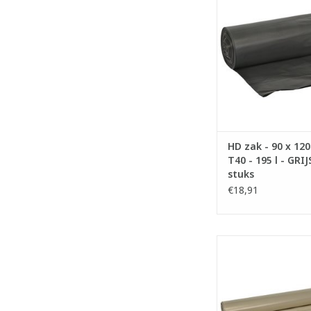
- Gemaakt met re
materiaal.
- Ideaal voor norma
- Voldoet aan Vla
TOEVOEGEN AAN WI
HD zak - 90 x 120
T40 - 195 l - GRIJ
stuks
€18,91
Low Density zakken
- Inhoud: 80 li
- Gemaakt met re
materiaal.
- Ideaal voor grof