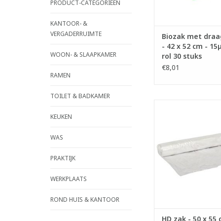
- Geproduceerd op 
PRODUCT-CATEGORIEËN
plantaardige materi
aardappelze
KANTOOR- &
VERGADERRUIMTE
TOEVOEGEN AAN WI
Biozak met draa
- 42 x 52 cm - 15µ 
WOON- & SLAAPKAMER
rol 30 stuks
€8,01
RAMEN
TOILET & BADKAMER
High Density zakke
- Inhoud: 25 li
KEUKEN
- Gemaakt met re
materiaal.
WAS
- Ideaal voor licht
- Voldoet aan Vlar
PRAKTIJK
Vlarema 8.
WERKPLAATS
TOEVOEGEN AAN WI
ROND HUIS & KANTOOR
HD zak - 50 x 55 