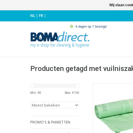
Wij slaan coo
NL
|
FR
|
6 dagen op 7 bezorgd
Producten getagd met vuilnisza
Composteerbare afva
rol.
Min: €
0
Max: €
150
- Ideaal voor het ver
voedingsresten 
- Inhoud: 10 li
- Met draaglussen 
makkelijk transpor
PROMO'S & PAKKETTEN
sluiten van de 