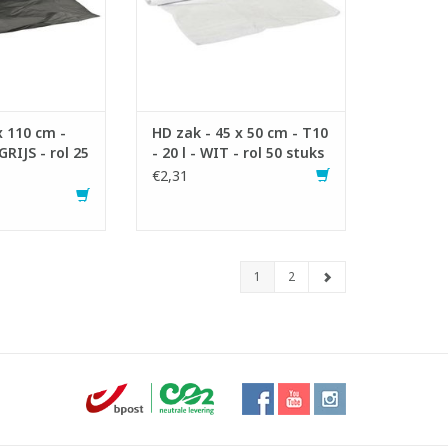
riaal.
- Ideaal voor licht afval.
 normaal afval.
- Voldoet aan Vlarema 7 en
an Vlarema 7.
Vlarema 8.
N WINKELWAGEN
TOEVOEGEN AAN WINKELWAGEN
x 110 cm -
HD zak - 45 x 50 cm - T10
 GRIJS - rol 25
- 20 l - WIT - rol 50 stuks
€2,31
1
2