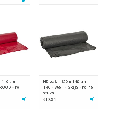
zakken op rol.
High Density zakken op rol
 115 liter.
- Inhoud: 365 liter
met recycled
- Gemaakt met recycled
riaal.
materiaal.
r zwaar afval.
- Ideaal voor normaal afval.
an Vlarema 7.
- Voldoet aan Vlarema 7.
N WINKELWAGEN
TOEVOEGEN AAN WINKELWAGEN
x 110 cm -
HD zak - 120 x 140 cm -
 ROOD - rol
T40 - 365 l - GRIJS - rol 15
stuks
€19,84
y zakken met
Low Density zakken op rol.
dsluiting
- Inhoud: 115 liter.