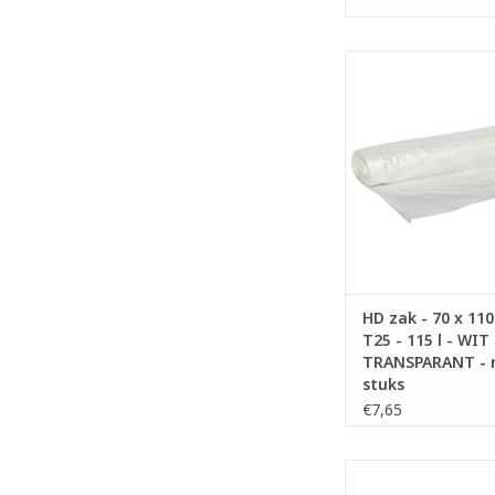
High Density zakke
- Inhoud: 115 li
- Past perfect op 
courante werkw
- Gemaakt met re
materiaal.
- Ideaal voor norma
- Voldoet aan Vlar
Vlarema 8.
TOEVOEGEN AAN WI
HD zak - 70 x 110
T25 - 115 l - WIT
TRANSPARANT - r
stuks
€7,65
High Density zakke
- Inhoud: 195 li