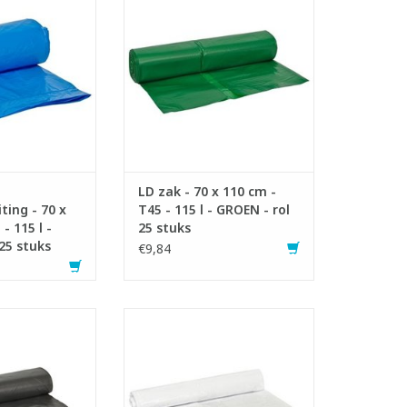
 115 liter
- Gemaakt met recycled
zuiver materiaal
materiaal.
van metalloceen.
- Ideaal voor zwaar afval.
de zak een betere
- Voldoet aan Vlarema 7.
erkte en
TOEVOEGEN AAN WINKELWAGEN
rweerstand
N WINKELWAGEN
LD zak - 70 x 110 cm -
ting - 70 x
T45 - 115 l - GROEN - rol
- 115 l -
25 stuks
25 stuks
€9,84
zakken op rol.
High density polyethyleen
 115 liter.
afvalzakken op rol.
ct op de meest
- Inhoud: 20 liter.
werkwagens.
- Gemaakt met recycled
met recycled
materiaal.