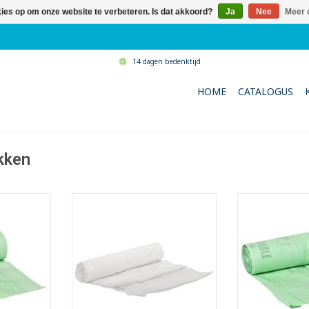
kies op om onze website te verbeteren. Is dat akkoord?
Ja
Nee
Meer 
14 dagen bedenktijd
HOME
CATALOGUS
kken
lzakken op
High Density afvalzakken met
Composteerbare
trekbandsluiting.
r
zamelen van
- Inhoud: 25 liter.
- Ideaal voor h
(gft)
- Geschikt voor 10 en 15 liter
voedingsr
ter.
Lady bins en pedaalemmers.
- Inhoud:
voor het
- Gemaakt met recycled
- Met trekb
teren en
materiaal.
- Geproduceer
zak.
- Voldoet aan Vlarema 7 en
plantaardige m