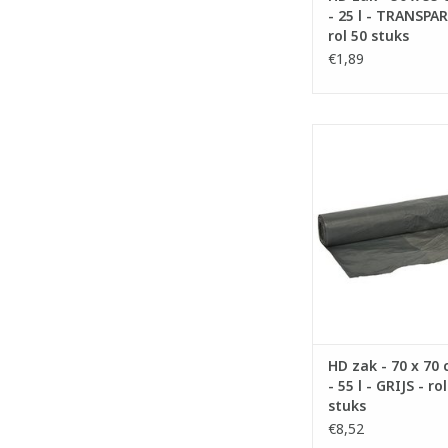
- 25 l - TRANSPA
rol 50 stuks
€1,89
High Density zakke
- Inhoud: 55 li
- Gemaakt met re
materiaal.
- Ideaal voor licht
- Voldoet aan Vl
TOEVOEGEN AAN WI
HD zak - 70 x 70 
- 55 l - GRIJS - ro
stuks
€8,52