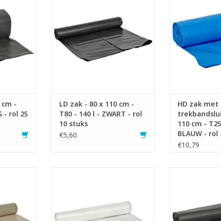
cycled
- Gemaakt met recycled
- Inhoud:
materiaal.
- Gemaakt van 
al afval.
- Ideaal voor zwaar tot grof afval.
met toevoeging 
rema 7.
- Voldoet aan Vlarema.
Hierdoor krijgt 
trekst
NKELWAGEN
TOEVOEGEN AAN WINKELWAGEN
doorscheu
TOEVOEGEN AA
 cm -
LD zak - 80 x 110 cm -
HD zak met
S - rol 25
T80 - 140 l - ZWART - rol
trekbandslui
10 stuks
110 cm - T25 
BLAUW - rol 
€5,60
€10,79
 op rol.
High Density zakken op rol
High Density 
ter.
- Inhoud: 50 liter
- Inhoud:
cycled
- Gemaakt met recycled
- Past perfe
materiaal.
courante 
 afval.
- Ideaal voor licht afval.
- Gemaakt 