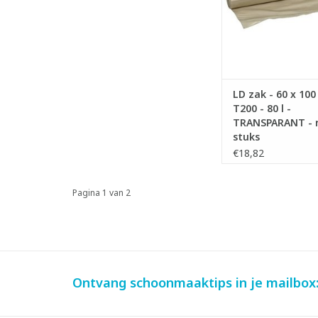
- Voldoet aan Vlar
Vlarema 8.
TOEVOEGEN AAN WI
LD zak - 60 x 100
T200 - 80 l -
TRANSPARANT - r
stuks
€18,82
Pagina 1 van 2
Ontvang schoonmaaktips in je mailbox