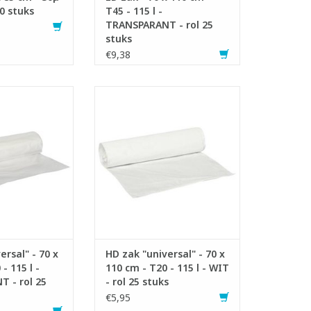
20 stuks
T45 - 115 l -
TRANSPARANT - rol 25
stuks
€9,38
 zakken op rol
High density zakken op rol
 115 liter
- Inhoud: 115 liter
zuiver materiaal
- Gemaakt van zuiver materiaal
van metalloceen.
met toevoeging van metalloceen.
de zak een betere
Hierdoor krijgt de zak een betere
erkte en
treksterkte en
rstand dan een
doorscheurweerstand dan een
rd HD zak
standaard HD zak
N WINKELWAGEN
TOEVOEGEN AAN WINKELWAGEN
ersal" - 70 x
HD zak "universal" - 70 x
- 115 l -
110 cm - T20 - 115 l - WIT
 - rol 25
- rol 25 stuks
€5,95