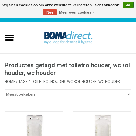
Wij slaan cookies op om onze website te verbeteren. Is dat akkoord?
Ja
Nee
Meer over cookies »
NL
|
FR
|
0 Artikelen
Home
Catalogus
Klantenservice
Producten getagd met toiletrolhouder, wc rol
houder, wc houder
Blog
HOME
/
TAGS
/
TOILETROLHOUDER, WC ROL HOUDER, WC HOUDER