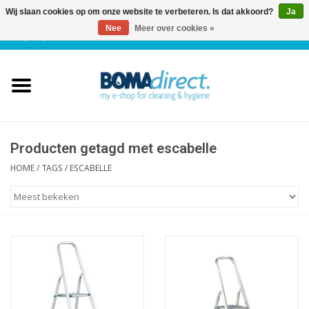
Wij slaan cookies op om onze website te verbeteren. Is dat akkoord?
Ja
Nee
Meer over cookies »
NL
|
FR
|
0 Artikelen
Home
Catalogus
Klantenservice
Producten getagd met escabelle
HOME
/
TAGS
/
ESCABELLE
Blog