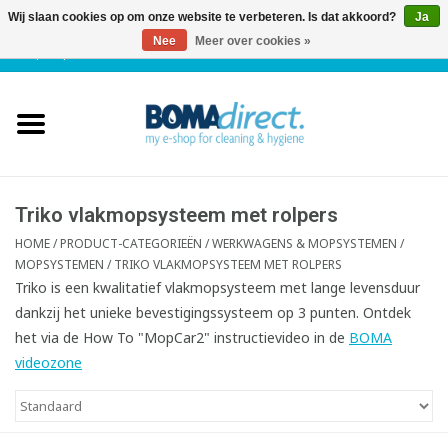
Wij slaan cookies op om onze website te verbeteren. Is dat akkoord?
Ja
Nee
Meer over cookies »
NL
|
FR
|
0 Artikelen
Home
Catalogus
Klantenservice
Triko vlakmopsysteem met rolpers
HOME
/
PRODUCT-CATEGORIEËN
/
WERKWAGENS & MOPSYSTEMEN
/
MOPSYSTEMEN
/
TRIKO VLAKMOPSYSTEEM MET ROLPERS
Blog
Triko is een kwalitatief vlakmopsysteem met lange levensduur
dankzij het unieke bevestigingssysteem op 3 punten. Ontdek
het via de How To "MopCar2" instructievideo in de
BOMA
videozone