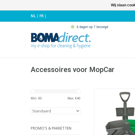
Wij slaan coo
NL
|
FR
|
6 dagen op 7 bezorgd
Accessoires voor MopCar
Handig materiaalba
MopCar 2
Min: €
0
Max: €
40
- Bevestiging z
gereedsch
TOEVOEGEN AAN WI
PROMO'S & PAKKETTEN