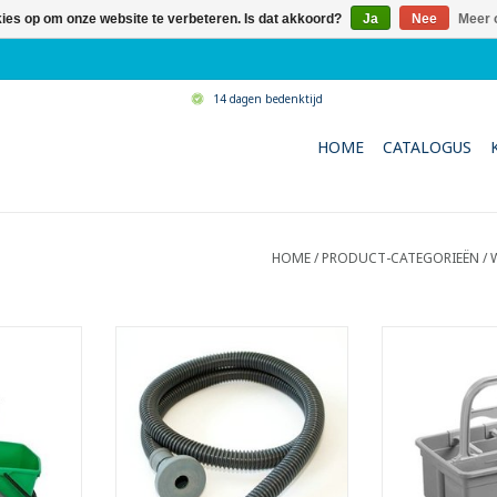
kies op om onze website te verbeteren. Is dat akkoord?
Ja
Nee
Meer 
14 dagen bedenktijd
HOME
CATALOGUS
HOME
/
PRODUCT-CATEGORIEËN
/
kje voor
Veelzijdige vulslang.
Handige bak o
- Ideaal voor het vullen van
flessen in 
onder
emmers.
- Met flexib
ap
- Past op elke normale kraan.
TOEVOEGEN AA
NKELWAGEN
L: 1,55 m
Ø: 25 mm