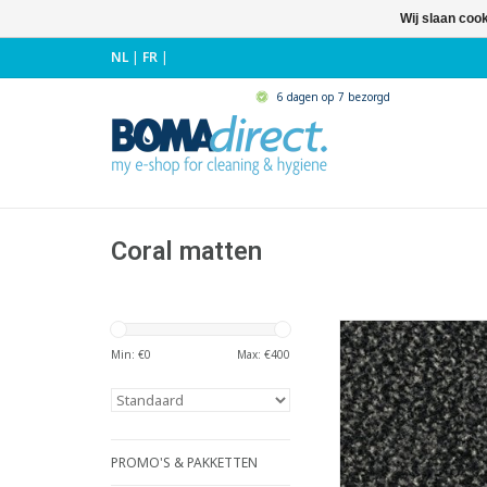
Wij slaan coo
NL
|
FR
|
6 dagen op 7 bezorgd
Coral matten
Antivuilmat met p
vezels en stevige v
Min: €
0
Max: €
400
- De ideale keuze
absorptie van vuil
- Fijne vezels om vee
absorbere
- Grove vezels om v
PROMO'S & PAKKETTEN
schrapen