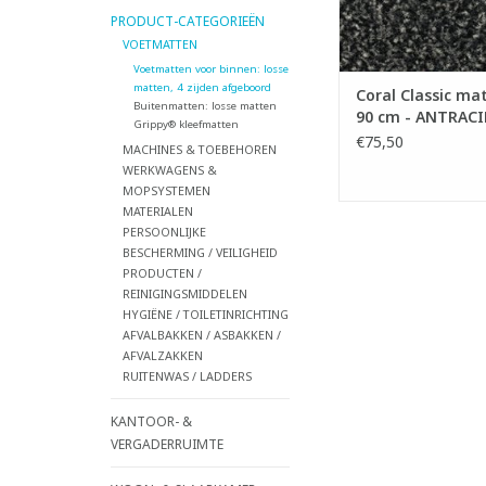
- Zeer slijtva
PRODUCT-CATEGORIEËN
- Aan 4 zijden af
VOETMATTEN
Voetmatten voor binnen: losse
TOEVOEGEN AAN WI
matten, 4 zijden afgeboord
Coral Classic mat
Buitenmatten: losse matten
90 cm - ANTRACI
Grippy® kleefmatten
€75,50
MACHINES & TOEBEHOREN
WERKWAGENS &
MOPSYSTEMEN
MATERIALEN
PERSOONLIJKE
BESCHERMING / VEILIGHEID
PRODUCTEN /
REINIGINGSMIDDELEN
HYGIËNE / TOILETINRICHTING
AFVALBAKKEN / ASBAKKEN /
AFVALZAKKEN
RUITENWAS / LADDERS
KANTOOR- &
VERGADERRUIMTE