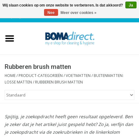
Wij slaan cookies op om onze website te verbeteren. Is dat akkoord?
Ja
Nee
Meer over cookies »
NL
|
FR
|
0 Artikelen
Home
Catalogus
Klantenservice
Rubberen brush matten
HOME
/
PRODUCT-CATEGORIEËN
/
VOETMATTEN
/
BUITENMATTEN:
LOSSE MATTEN
/
RUBBEREN BRUSH MATTEN
Blog
Spijtig, je zoekopdracht heeft geen resultaat opgeleverd. Ben
je zeker dat je het artikel juist gespeld hebt? Zo ja, verfijn dan
je zoekopdracht via de zoekrubrieken in de linkerkolom