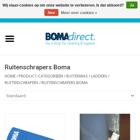
Wij slaan cookies op om onze website te verbeteren. Is dat akkoord?
Ja
Nee
Meer over cookies »
NL
|
FR
|
0 Artikelen
Home
Catalogus
Klantenservice
Ruitenschrapers Boma
HOME
/
PRODUCT-CATEGORIEËN
/
RUITENWAS / LADDERS
/
RUITENSCHRAPERS
/
RUITENSCHRAPERS BOMA
Blog