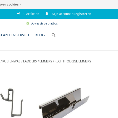
over cookies »
0 Artikelen
Mijn account / Registreren
Advies via de chatbox
KLANTENSERVICE
BLOG
/
RUITENWAS / LADDERS
/
EMMERS
/
RECHTHOEKIGE EMMERS
 haken voor
Rooster voor rechthoekige
kunststof emmer
kunststof emmer met een inhoud
d van 20 liter.
van 20 liter.
or het ophangen
- Geschikt voor het uitwringen
r of ruitenwisser
van een inwasser.
 emmer.
TOEVOEGEN AAN WINKELWAGEN
N WINKELWAGEN