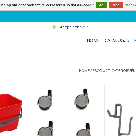
kies op om onze website te verbeteren. Is dat akkoord?
Ja
Nee
Meer 
14 dagen bedenktijd
HOME
CATALOGUS
HOME
/
PRODUCT-CATEGORIEËN
tof emmer.
Set van 4 wieltjes voor
Set van 2
 liter.
rechthoekige kunststof emmer
rechthoekige 
tof handvat
met een inhoud van 20 liter.
met een inhou
pen.
- Diameter Ø 50 mm.
- Geschikt vo
tenwas.
van een inwasse
TOEVOEGEN AAN WINKELWAGEN
assers tot
aan de
cm.
TOEVOEGEN AA
haken