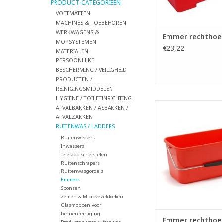
PRODUCT-CATEGORIEËN
TOEVOEGEN AAN WI
VOETMATTEN
MACHINES & TOEBEHOREN
WERKWAGENS &
Emmer rechthoeki
MOPSYSTEMEN
€23,22
MATERIALEN
PERSOONLIJKE
BESCHERMING / VEILIGHEID
PRODUCTEN /
REINIGINGSMIDDELEN
HYGIËNE / TOILETINRICHTING
Rechthoekige kunst
AFVALBAKKEN / ASBAKKEN /
- Geschikt voor inw
AFVALZAKKEN
maximum 35
RUITENWAS / LADDERS
- Inhoud emmer: 1
Ruitenwissers
- Voorzien van metal
Inwassers
- Ideaal voor ru
Telescopische stelen
Ruitenschrapers
TOEVOEGEN AAN WI
Ruitenwasgordels
Emmers
Sponsen
Zemen & Microvezeldoeken
Glasmoppen voor
binnenreiniging
Emmer rechthoeki
Producten voor ruitenwas