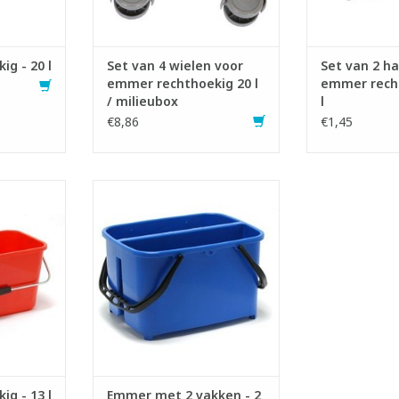
NKELWAGEN
g - 20 l
Set van 4 wielen voor
Set van 2 h
emmer rechthoekig 20 l
emmer recht
/ milieubox
l
€8,86
€1,45
stof emmer
Rechthoekige kunststof emmer
assers tot
met 2 vakken
 cm
- Inhoud emmer: 2 x 10 liter
3 liter
- Voorzien van 2 kunststof
en hengsel
handvatten met vingergrepen
itenwas
- Ideaal voor ruitenwas
NKELWAGEN
TOEVOEGEN AAN WINKELWAGEN
g - 13 l
Emmer met 2 vakken - 2