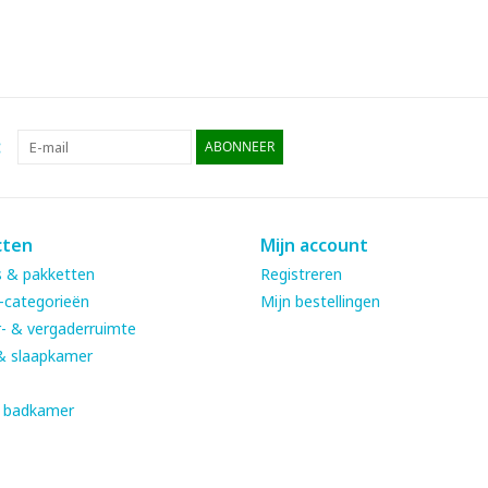
:
ABONNEER
cten
Mijn account
 & pakketten
Registreren
-categorieën
Mijn bestellingen
- & vergaderruimte
& slaapkamer
& badkamer