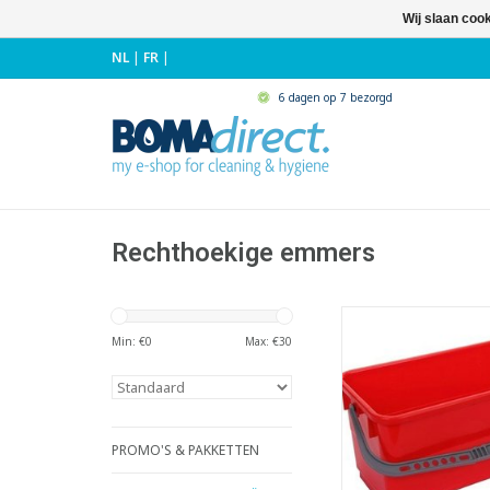
Wij slaan coo
NL
|
FR
|
6 dagen op 7 bezorgd
Rechthoekige emmers
Rechthoekige kunsts
- Inhoud emmer: 20
Min: €
0
Max: €
30
- Voorzien van kunsts
met vingergre
- Ideaal voor rui
- Geschikt voor inw
maximum 45 
PROMO'S & PAKKETTEN
- Incl. 2 sets 