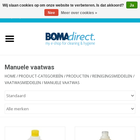
Wij slaan cookies op om onze website te verbeteren. Is dat akkoord?
Ja
Nee
Meer over cookies »
NL
|
FR
|
0 Artikelen
Home
Catalogus
Klantenservice
Manuele vaatwas
HOME
/
PRODUCT-CATEGORIEËN
/
PRODUCTEN / REINIGINGSMIDDELEN
/
VAATWASMIDDELEN
/
MANUELE VAATWAS
Blog