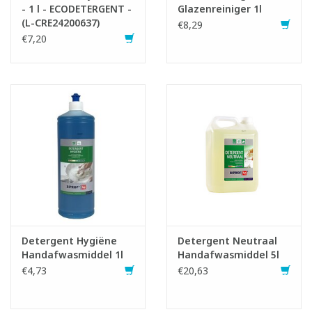
- 1 l - ECODETERGENT -
Glazenreiniger 1l
(L-CRE24200637)
€8,29
€7,20
Detergent Hygiëne
Detergent Neutraal
Handafwasmiddel 1l
Handafwasmiddel 5l
€4,73
€20,63