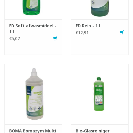
FD Soft afwasmiddel -
FD Rein - 1 l
1 l
€12,91
€5,07
BOMA Bomazym Multi
Bie-Glasreiniger