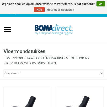
Wij slaan cookies op om onze website te verbeteren. Is dat akkoord?
Ja
Nee
Meer over cookies »
NL
|
FR
|
0 Artikelen
Home
Catalogus
Klantenservice
Vloermondstukken
HOME
/
PRODUCT-CATEGORIEËN
/
MACHINES & TOEBEHOREN
/
STOFZUIGERS
/
VLOERMONDSTUKKEN
Blog