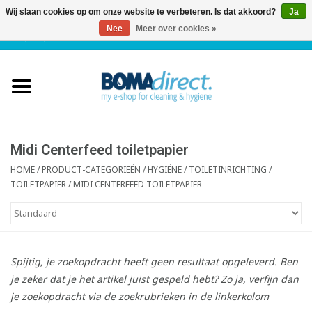
Wij slaan cookies op om onze website te verbeteren. Is dat akkoord?
Ja
Nee
Meer over cookies »
NL
|
FR
|
0 Artikelen
Home
Catalogus
Klantenservice
Midi Centerfeed toiletpapier
HOME
/
PRODUCT-CATEGORIEËN
/
HYGIËNE / TOILETINRICHTING
/
TOILETPAPIER
/
MIDI CENTERFEED TOILETPAPIER
Blog
Spijtig, je zoekopdracht heeft geen resultaat opgeleverd. Ben
je zeker dat je het artikel juist gespeld hebt? Zo ja, verfijn dan
je zoekopdracht via de zoekrubrieken in de linkerkolom