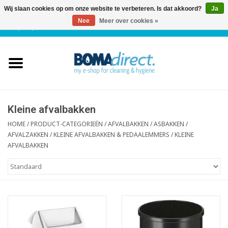
Wij slaan cookies op om onze website te verbeteren. Is dat akkoord?
Ja
Nee
Meer over cookies »
NL
|
FR
|
0 Artikelen
Home
Catalogus
Klantenservice
Kleine afvalbakken
HOME
/
PRODUCT-CATEGORIEËN
/
AFVALBAKKEN / ASBAKKEN /
AFVALZAKKEN
/
KLEINE AFVALBAKKEN & PEDAALEMMERS
/
KLEINE
Blog
AFVALBAKKEN