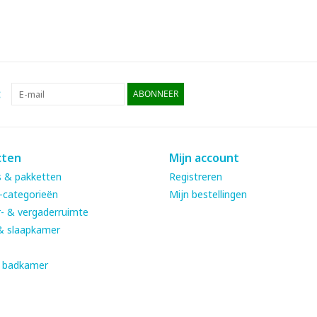
:
ABONNEER
cten
Mijn account
 & pakketten
Registreren
-categorieën
Mijn bestellingen
- & vergaderruimte
& slaapkamer
& badkamer