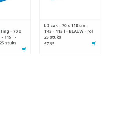
N WINKELWAGEN
LD zak - 70 x 110 cm -
ting - 70 x
T45 - 115 l - BLAUW - rol
- 115 l -
25 stuks
25 stuks
€7,95