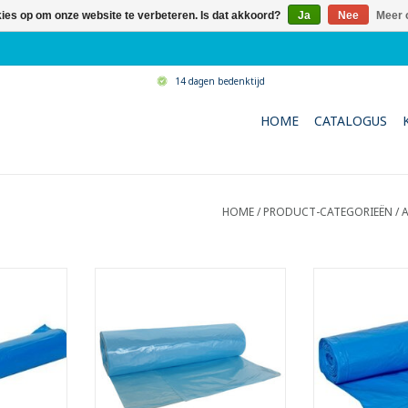
kies op om onze website te verbeteren. Is dat akkoord?
Ja
Nee
Meer 
14 dagen bedenktijd
HOME
CATALOGUS
HOME
/
PRODUCT-CATEGORIEËN
/
A
n op rol
High Density zakken op rol.
High Densit
iter
- Inhoud: 115 liter.
trekban
 materiaal
- Past perfect op de meest
- Inhoud:
etalloceen.
courante werkwagens.
- Gemaakt van 
k een betere
- Gemaakt met recycled
met toevoeging 
en
materiaal.
Hierdoor krijgt 
d dan een
- Ideaal voor normaal afval.
trekst
 zak
- Voldoet aan Vlarema 7 en
doorscheu