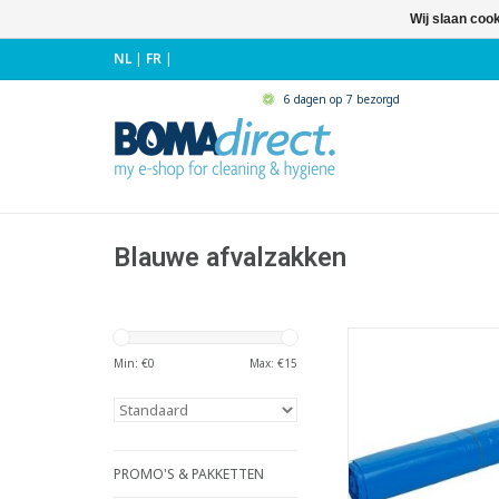
Wij slaan coo
NL
|
FR
|
6 dagen op 7 bezorgd
Blauwe afvalzakken
High density zakke
- Inhoud: 115 l
Min: €
0
Max: €
15
- Gemaakt van zuiver
met toevoeging van m
Hierdoor krijgt de za
treksterkte 
doorscheurweerstan
PROMO'S & PAKKETTEN
standaard HD