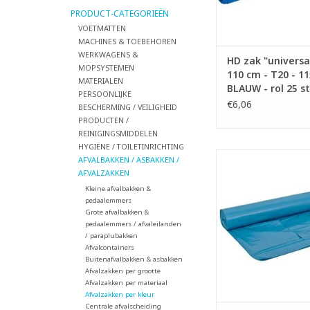
PRODUCT-CATEGORIEËN
TOEVOEGEN AAN WI
VOETMATTEN
MACHINES & TOEBEHOREN
WERKWAGENS &
HD zak "universal
MOPSYSTEMEN
110 cm - T20 - 115
MATERIALEN
BLAUW - rol 25 s
PERSOONLIJKE
€6,06
BESCHERMING / VEILIGHEID
PRODUCTEN /
REINIGINGSMIDDELEN
HYGIËNE / TOILETINRICHTING
Low Density zakken
AFVALBAKKEN / ASBAKKEN /
- Inhoud: 140 li
AFVALZAKKEN
- Gemaakt met re
Kleine afvalbakken &
materiaal.
pedaalemmers
- Ideaal voor zwaa
Grote afvalbakken &
pedaalemmers / afvaleilanden
- Voldoet aan Vla
/ paraplubakken
TOEVOEGEN AAN WI
Afvalcontainers
Buitenafvalbakken & asbakken
Afvalzakken per grootte
Afvalzakken per materiaal
Afvalzakken per kleur
Centrale afvalscheiding