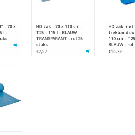
Vlarema 8.
NKELWAGEN
TOEVOEGEN AA
TOEVOEGEN AAN WINKELWAGEN
" - 70 x
HD zak - 70 x 110 cm -
HD zak met
 l -
T25 - 115 l - BLAUW
trekbandslui
tuks
TRANSPARANT - rol 25
110 cm - T25 
stuks
BLAUW - rol 
€7,57
€10,79
 op rol.
ter.
cycled
r afval.
rema 7.
NKELWAGEN