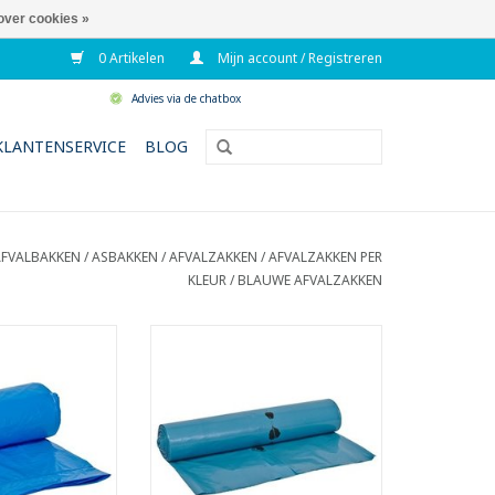
over cookies »
0 Artikelen
Mijn account / Registreren
Advies via de chatbox
KLANTENSERVICE
BLOG
FVALBAKKEN / ASBAKKEN / AFVALZAKKEN
/
AFVALZAKKEN PER
KLEUR
/
BLAUWE AFVALZAKKEN
y zakken met
Low Density zakken op rol.
dsluiting
- Inhoud: 115 liter.
 115 liter
- Gemaakt met recycled
zuiver materiaal
materiaal.
van metalloceen.
- Ideaal voor zwaar afval.
de zak een betere
- Voldoet aan Vlarema 7.
erkte en
TOEVOEGEN AAN WINKELWAGEN
rweerstand