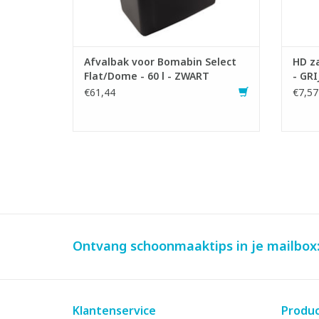
TOEVOEGEN AAN WINKELWAGEN
Afvalbak voor Bomabin Select
HD za
Flat/Dome - 60 l - ZWART
- GRI
€61,44
€7,57
Ontvang schoonmaaktips in je mailbox
Klantenservice
Produ