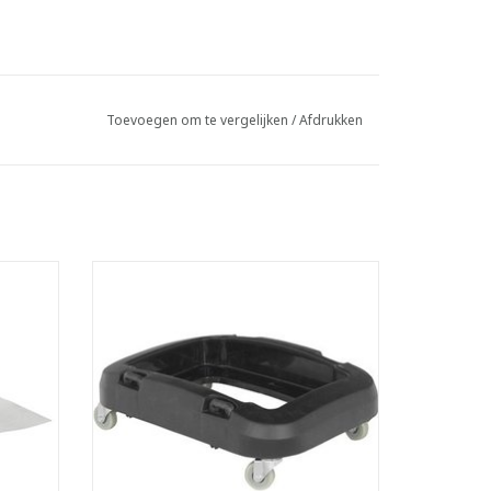
Toevoegen om te vergelijken
/
Afdrukken
Trolley voor Bomabin Select Flat/Dome
- Zeer wendbaar: voorzien van vier
rante
zwenkwielen
- Kan eenvoudig aan andere trolleys
aal.
gekoppeld worden en uitgebreid worden
.
tot een mobiel sorteereiland
ema 8.
LxBxH: 33 x 47,5 x 15 cm
GEN
TOEVOEGEN AAN WINKELWAGEN