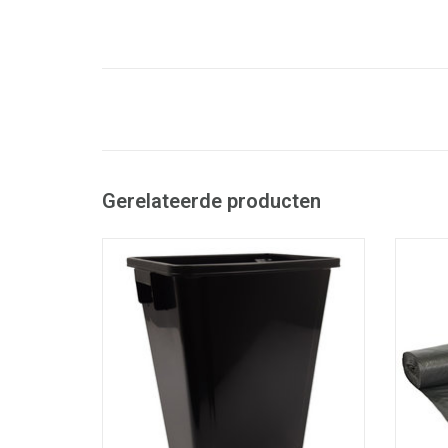
Gerelateerde producten
Kunststof container met ingebouwde
handgrepen.
- Ontworpen voor beperkte en kleine
- Pa
ruimtes.
- Gemakkelijk te reinigen en te
- G
onderhouden.
- Vervaardigd van 70% gerecycleerde
kunststof
TO
- Inhoud: 60 liter - LxBxH: 32 x 46 x 58 cm
- Inhoud: 80 liter - LxBxH: