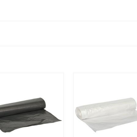
High Density zakken op rol.
High Density zakken op rol.
- Inhoud: 115 liter.
- Inhoud: 115 liter.
st perfect op de meest courante
- Past perfect op de meest cou
werkwagens.
werkwagens.
emaakt met recycled materiaal.
- Gemaakt met recycled materi
- Ideaal voor normaal afval.
- Ideaal voor normaal afval
- Voldoet aan Vlarema 7.
- Voldoet aan Vlarema 7 en Vlar
EVOEGEN AAN WINKELWAGEN
TOEVOEGEN AAN WINKELWA