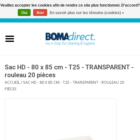
Veuillez accepter les cookies afin de rendre ce site plus fonctionnel. D'accord?
Oui
Non
En savoir plus sur les témoins (cookies) »
NL
|
FR
|
0 Articles
Accueil
Catalogue
Service client
Sac HD - 80 x 85 cm - T25 - TRANSPARENT -
rouleau 20 pièces
ACCUEIL
/
SAC HD - 80 X 85 CM - T25 - TRANSPARENT - ROULEAU 20
Blog
PIÈCES