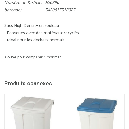
Numéro de l'article:
620390
barcode:
5420015518027
Sacs High Density en rouleau
- Fabriqués avec des matériaux recyclés.
- Idéal pour les déchets normals.
- Idéal pour Bomabin Select Pedal jusqu'au 70 litres.
Ajouter pour comparer
/
Imprimer
Produits connexes