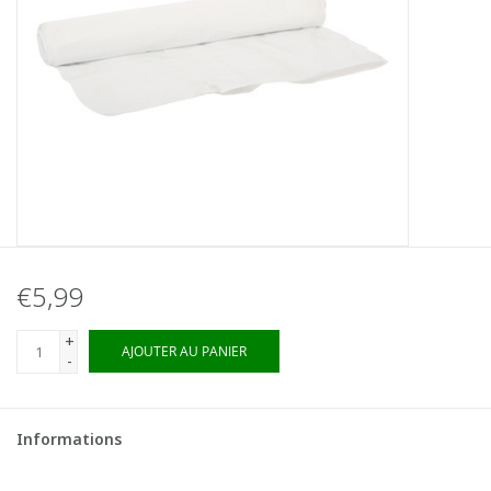
€5,99
+
AJOUTER AU PANIER
-
Informations