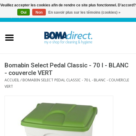
Veuillez accepter les cookies afin de rendre ce site plus fonctionnel. D'accord?
Oui
Non
En savoir plus sur les témoins (cookies) »
NL
|
FR
|
0 Articles
Accueil
Catalogue
Service client
Bomabin Select Pedal Classic - 70 l - BLANC
- couvercle VERT
ACCUEIL
/
BOMABIN SELECT PEDAL CLASSIC - 70 L - BLANC - COUVERCLE
Blog
VERT