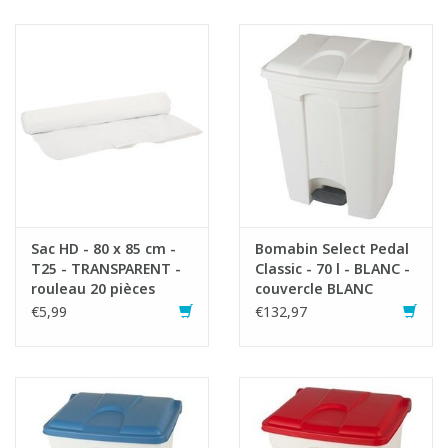
Article composé des éléments suivants:
1x755405 Bomabin Select Pedal Classic - 70 l - BLANC - sans
couvercle
1x755417 Couvercle pour Bomabin Select Pedal 70 l - GROEN
1x755448 Etiquettes déchets séparés
Sac HD - 80 x 85 cm -
Bomabin Select Pedal
T25 - TRANSPARENT -
Classic - 70 l - BLANC -
rouleau 20 pièces
couvercle BLANC
€5,99
€132,97
Fiche produit