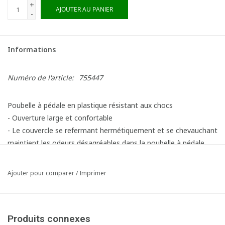
+
AJOUTER AU PANIER
-
Informations
Numéro de l'article:
755447
Poubelle à pédale en plastique résistant aux chocs
- Ouverture large et confortable
- Le couvercle se refermant hermétiquement et se chevauchant
maintient les odeurs désagréables dans la poubelle à pédale.
- Mécanisme de pédale robuste
- Facile à nettoyer et à désinfecter : surfaces lisses et coins
Ajouter pour comparer
/
Imprimer
arrondis
- 6 autocollants de tri des déchets inclus
- Capacité : 45 litres - Lxlxh : 41 x 39,8 x 60 cm
Produits connexes
- Capacité : 70 litres - LxLxH : 49, x 41,2 x 67,3 cm