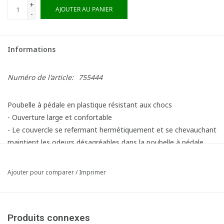
+
AJOUTER AU PANIER
-
Informations
Numéro de l'article:
755444
Poubelle à pédale en plastique résistant aux chocs
- Ouverture large et confortable
- Le couvercle se refermant hermétiquement et se chevauchant
maintient les odeurs désagréables dans la poubelle à pédale.
- Mécanisme de pédale robuste
- Facile à nettoyer et à désinfecter : surfaces lisses et coins
Ajouter pour comparer
/
Imprimer
arrondis
- 6 autocollants de tri des déchets inclus
- Capacité : 45 litres - Lxlxh : 41 x 39,8 x 60 cm
Produits connexes
- Capacité : 70 litres - LxLxH : 49, x 41,2 x 67,3 cm