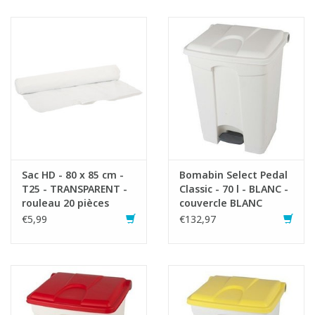
Article composé des éléments suivants:
1x755405 Bomabin Select Pedal Classic - 70 l - BLANC - sans
couvercle
1x755414 Couvercle pour Bomabin Select Pedal 70 l - BLEU
1x755448 Etiquettes déchets séparés
Sac HD - 80 x 85 cm -
Bomabin Select Pedal
T25 - TRANSPARENT -
Classic - 70 l - BLANC -
rouleau 20 pièces
couvercle BLANC
€5,99
€132,97
Fiche produit