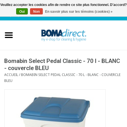
Veuillez accepter les cookies afin de rendre ce site plus fonctionnel. D'accord?
Oui
Non
En savoir plus sur les témoins (cookies) »
NL
|
FR
|
0 Articles
Accueil
Catalogue
Service client
Bomabin Select Pedal Classic - 70 l - BLANC
- couvercle BLEU
ACCUEIL
/
BOMABIN SELECT PEDAL CLASSIC - 70 L - BLANC - COUVERCLE
Blog
BLEU