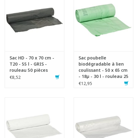
Sac HD - 70 x 70 cm -
Sac poubelle
T20 - 55 l - GRIS -
biodégradable à lien
rouleau 50 pièces
coulissant - 50 x 65 cm
- 18µ - 30 l - rouleau 25
€8,52
pièces
€12,95