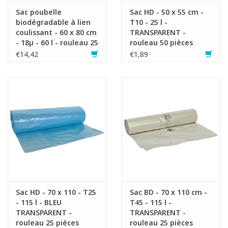
Sac poubelle
Sac HD - 50 x 55 cm -
biodégradable à lien
T10 - 25 l -
coulissant - 60 x 80 cm
TRANSPARENT -
- 18µ - 60 l - rouleau 25
rouleau 50 pièces
pièces
€14,42
€1,89
Sac HD - 70 x 110 - T25
Sac BD - 70 x 110 cm -
- 115 l - BLEU
T45 - 115 l -
TRANSPARENT -
TRANSPARENT -
rouleau 25 pièces
rouleau 25 pièces