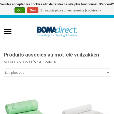
Veuillez accepter les cookies afin de rendre ce site plus fonctionnel. D'accord?
Oui
Non
En savoir plus sur les témoins (cookies) »
NL
|
FR
|
0 Articles
Accueil
Catalogue
Service client
Produits associés au mot-clé vuilzakken
ACCUEIL
/
MOTS-CLÉS
/
VUILZAKKEN
Blog