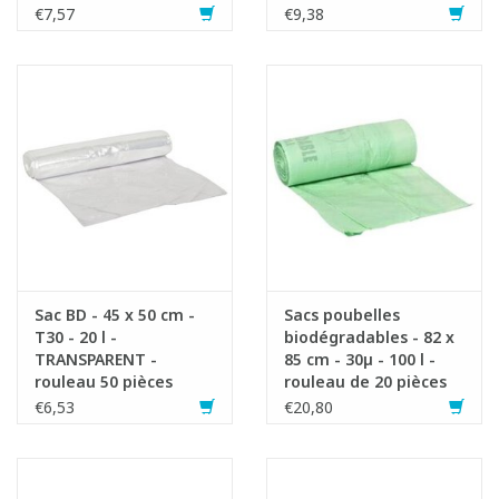
€7,57
€9,38
Sac BD - 45 x 50 cm -
Sacs poubelles
T30 - 20 l -
biodégradables - 82 x
TRANSPARENT -
85 cm - 30µ - 100 l -
rouleau 50 pièces
rouleau de 20 pièces
€6,53
€20,80