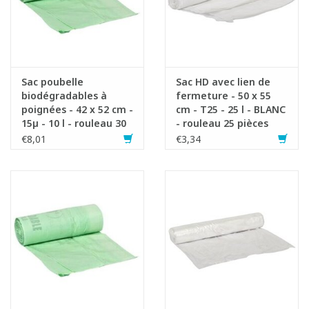
Sac poubelle
Sac HD avec lien de
biodégradables à
fermeture - 50 x 55
poignées - 42 x 52 cm -
cm - T25 - 25 l - BLANC
15µ - 10 l - rouleau 30
- rouleau 25 pièces
pièces
€8,01
€3,34