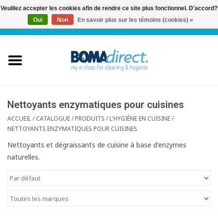
Veuillez accepter les cookies afin de rendre ce site plus fonctionnel. D'accord?
Oui
Non
En savoir plus sur les témoins (cookies) »
NL
|
FR
|
0 Articles
Accueil
Catalogue
Service client
Nettoyants enzymatiques pour cuisines
ACCUEIL
/
CATALOGUE
/
PRODUITS
/
L'HYGIÈNE EN CUISINE
/
NETTOYANTS ENZYMATIQUES POUR CUISINES
Blog
Nettoyants et dégraissants de cuisine à base d'enzymes
naturelles.