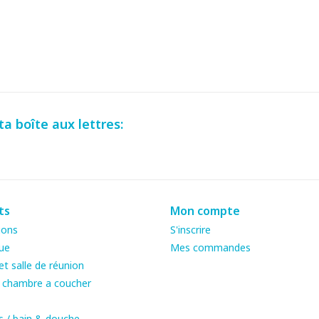
a boîte aux lettres:
ts
Mon compte
ions
S'inscrire
ue
Mes commandes
t salle de réunion
& chambre a coucher
s / bain & douche