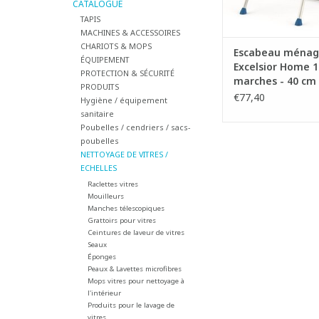
- Convient particuliè
CATALOGUE
des travaux mé
TAPIS
MACHINES & ACCESSOIRES
AJOUTER AU PA
CHARIOTS & MOPS
Escabeau ménag
ÉQUIPEMENT
Excelsior Home 1
PROTECTION & SÉCURITÉ
marches - 40 cm 
PRODUITS
€77,40
Hygiène / équipement
sanitaire
Poubelles / cendriers / sacs-
poubelles
NETTOYAGE DE VITRES /
ECHELLES
Raclettes vitres
Mouilleurs
Manches télescopiques
Grattoirs pour vitres
Ceintures de laveur de vitres
Seaux
Éponges
Peaux & Lavettes microfibres
Mops vitres pour nettoyage à
l'intérieur
Produits pour le lavage de
vitres