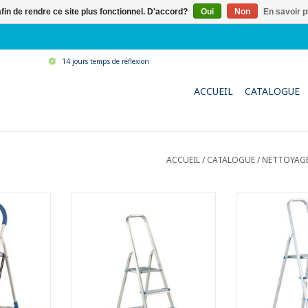
afin de rendre ce site plus fonctionnel. D'accord?
Oui
Non
En savoir p
14 jours temps de réflexion
ACCUEIL
CATALOGUE
ACCUEIL
/
CATALOGUE
/
NETTOYAGE 
aluminium
Escabeau léger en aluminium
Escabeau lége
anodisé
ano
apants qui
- Avec pieds antidérapants qui
- Avec pieds a
helle
stabilisent l'échelle
stabilisen
s pour un
- Marches arrondies pour un
- Marches arr
ort
meilleur confort
meilleu
errouillage
- Plate-forme avec verrouillage
- Plate-forme a
e
automatique
autom