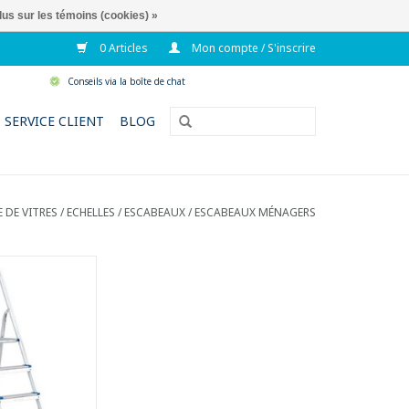
lus sur les témoins (cookies) »
0 Articles
Mon compte / S'inscrire
Conseils via la boîte de chat
SERVICE CLIENT
BLOG
DE VITRES / ECHELLES
/
ESCABEAUX
/
ESCABEAUX MÉNAGERS
r en aluminium
disé
ntidérapants qui
t l'échelle
ondies pour un
r confort
vec verrouillage
atique