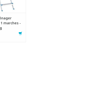
iculièrement pour
ux ménagers
à la norme E
AU PANIER
énager
+ 1 marches -
kg