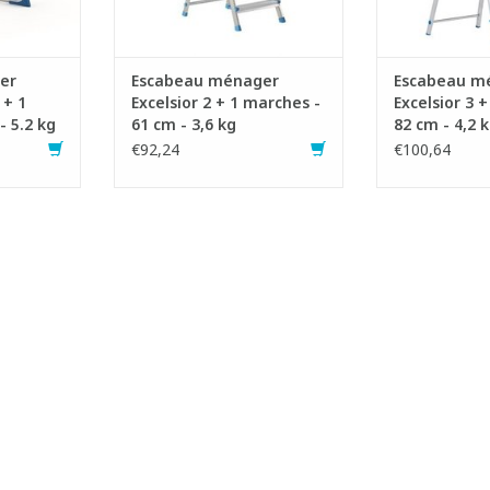
rement pour
- Convient particulièrement pour
- Convient part
nagers
des travaux ménagers
des trava
- Convient à la norme E
- Convient 
NIER
AJOUTER AU PANIER
AJOUTER 
er
Escabeau ménager
Escabeau m
 + 1
Excelsior 2 + 1 marches -
Excelsior 3 
- 5.2 kg
61 cm - 3,6 kg
82 cm - 4,2 
€92,24
€100,64