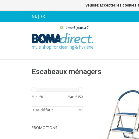
Veuillez accepter les cookies 
NL
|
FR
|
Livré 6 jours à 7
Escabeaux ménagers
Escabeau léger en 
anodisé
Min: €
0
Max: €
150
- Avec pieds antidér
stabilisent l'éc
- Marches arrondie
meilleur conf
- Plate-forme avec v
PROMOTIONS
automatiqu