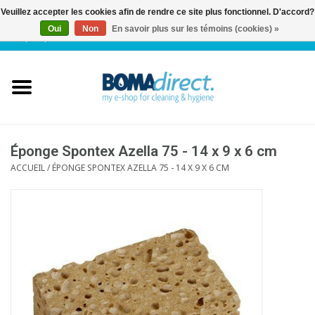
Veuillez accepter les cookies afin de rendre ce site plus fonctionnel. D'accord?
Oui
Non
En savoir plus sur les témoins (cookies) »
NL
|
FR
|
0 Articles
Accueil
Catalogue
Service client
Éponge Spontex Azella 75 - 14 x 9 x 6 cm
ACCUEIL
/
ÉPONGE SPONTEX AZELLA 75 - 14 X 9 X 6 CM
Blog