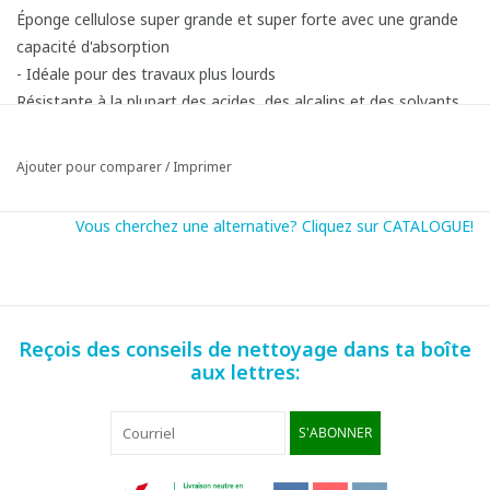
Éponge cellulose super grande et super forte avec une grande
capacité d'absorption
- Idéale pour des travaux plus lourds
Résistante à la plupart des acides, des alcalins et des solvants
LxlxH : 14 x 9 x 6 cm
Ajouter pour comparer
/
Imprimer
Vous cherchez une alternative? Cliquez sur CATALOGUE!
Reçois des conseils de nettoyage dans ta boîte
aux lettres:
Mode d'emploi:
Conseils d' utilisation et d' entretien:
S'ABONNER
- Rincer l'éponge avant son premier usage pour éliminer son
plastifiant