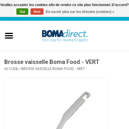
Veuillez accepter les cookies afin de rendre ce site plus fonctionnel. D'accord?
Oui
Non
En savoir plus sur les témoins (cookies) »
NL
|
FR
|
0 Articles
Accueil
Catalogue
Service client
Brosse vaisselle Boma Food - VERT
ACCUEIL
/
BROSSE VAISSELLE BOMA FOOD - VERT
Blog