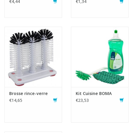
€4,44
€1,34
Brosse rince-verre
Kit Cuisine BOMA
€14,65
€23,53