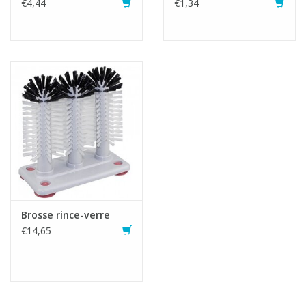
€4,44
€1,34
Brosse rince-verre
€14,65