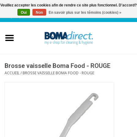
Veuillez accepter les cookies afin de rendre ce site plus fonctionnel. D'accord?
Oui
Non
En savoir plus sur les témoins (cookies) »
NL
|
FR
|
0 Articles
Accueil
Catalogue
Service client
Brosse vaisselle Boma Food - ROUGE
ACCUEIL
/
BROSSE VAISSELLE BOMA FOOD - ROUGE
Blog