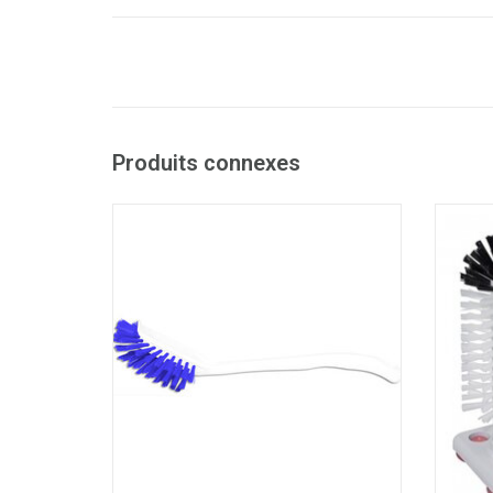
Produits connexes
Brosse vaisselle hygiénique
Brosse 
- Fibres Rilsan dures : extrêmement
durables, ne bouclent pas et ralentissent
- Idé
la prolifération des bactéries entre les
fibres
- Résistante aux temperatures de -20 °C
jusqu'à 100°C
- Stérilisable par autoclavage
AJOUTER AU PANIER