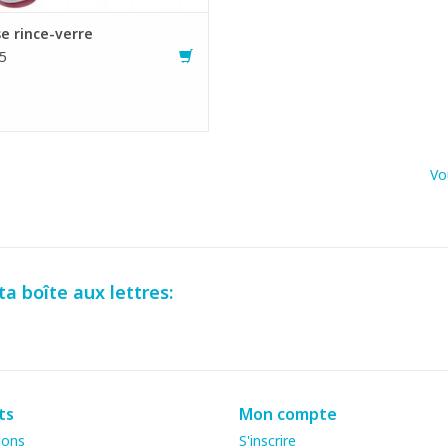
e rince-verre
5
Vo
a boîte aux lettres:
ts
Mon compte
ions
S'inscrire