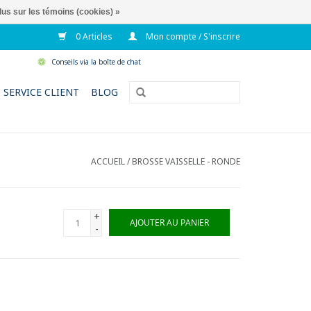
lus sur les témoins (cookies) »
0 Articles
Mon compte / S'inscrire
Conseils via la boîte de chat
SERVICE CLIENT
BLOG
ACCUEIL
/
BROSSE VAISSELLE - RONDE
+
AJOUTER AU PANIER
-