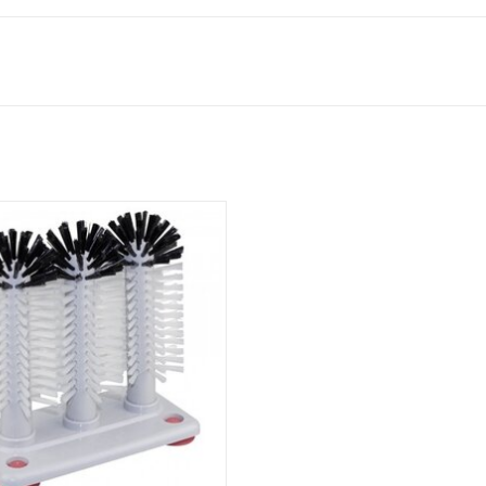
rince-verre avec pied en plastique
avec 4 ventouses.
ale pour le nettoyage des verres à
bière et des autres verres.
- Brosses 3 x 18 cm.
AJOUTER AU PANIER