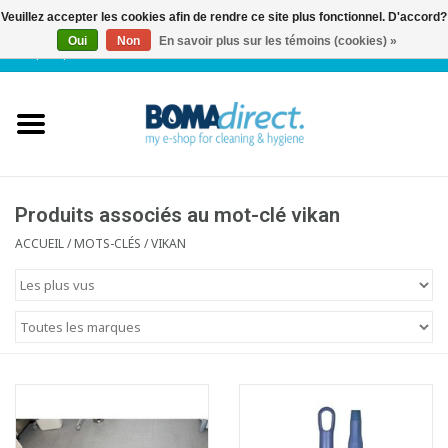
Veuillez accepter les cookies afin de rendre ce site plus fonctionnel. D'accord?
Oui
Non
En savoir plus sur les témoins (cookies) »
NL
|
FR
|
0 Articles
Accueil
Catalogue
Service client
Produits associés au mot-clé vikan
ACCUEIL
/
MOTS-CLÉS
/
VIKAN
Blog