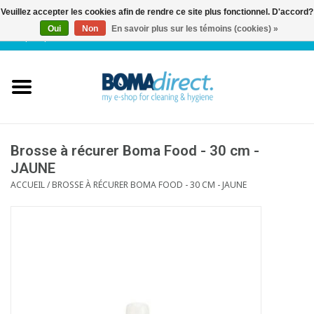
Veuillez accepter les cookies afin de rendre ce site plus fonctionnel. D'accord?
Oui
Non
En savoir plus sur les témoins (cookies) »
NL
|
FR
|
0 Articles
Accueil
Catalogue
Service client
Brosse à récurer Boma Food - 30 cm -
JAUNE
ACCUEIL
/
BROSSE À RÉCURER BOMA FOOD - 30 CM - JAUNE
Blog