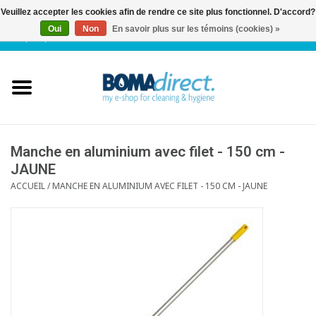
Veuillez accepter les cookies afin de rendre ce site plus fonctionnel. D'accord?
Oui
Non
En savoir plus sur les témoins (cookies) »
NL
|
FR
|
0 Articles
Accueil
Catalogue
Service client
Manche en aluminium avec filet - 150 cm -
JAUNE
ACCUEIL
/
MANCHE EN ALUMINIUM AVEC FILET - 150 CM - JAUNE
Blog