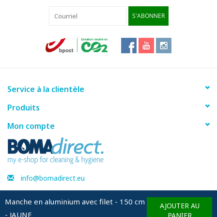
S'ABONNER
Service à la clientèle
Produits
Mon compte
info@bomadirect.eu
Manche en aluminium avec filet - 150 cm
AJOUTER AU
- JAUNE
© Copyright 2026 BOMAdirect - Powered by
Lightspeed
PANIER