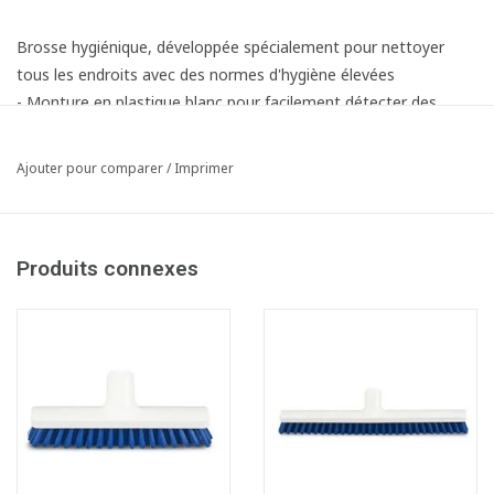
Brosse hygiénique, développée spécialement pour nettoyer
tous les endroits avec des normes d'hygiène élevées
- Monture en plastique blanc pour facilement détecter des
impuretés
- Avec fixe-manche pratique
Ajouter pour comparer
/
Imprimer
- Fibres en polyester dures PBT 0,50 mm
- Résistante aux temperatures de -20 °C jusqu'à 100°C
- Stérilisable par autoclavage
Produits connexes