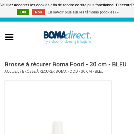
Veuillez accepter les cookies afin de rendre ce site plus fonctionnel. D'accord?
Oui
Non
En savoir plus sur les témoins (cookies) »
NL
|
FR
|
0 Articles
Accueil
Catalogue
Service client
Brosse à récurer Boma Food - 30 cm - BLEU
ACCUEIL
/
BROSSE À RÉCURER BOMA FOOD - 30 CM - BLEU
Blog