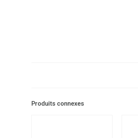
Produits connexes
Sacs high density au rouleau
Sac
- Idéal pour Bomabin Select Pedal
jusqu'au 45 litres
- Id
- Fabriqués avec des matériaux recyclés.