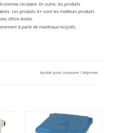
Ajouter pour comparer
/
Imprimer
sistant
Poubelle à pédale en plastique résistant
aux chocs
e
- Ouverture large et confortable
vercle
- Le couvercle se refermant