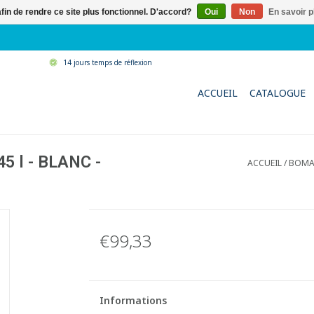
afin de rendre ce site plus fonctionnel. D'accord?
Oui
Non
En savoir p
14 jours temps de réflexion
ACCUEIL
CATALOGUE
45 l - BLANC -
ACCUEIL
/
BOMAB
€99,33
Informations