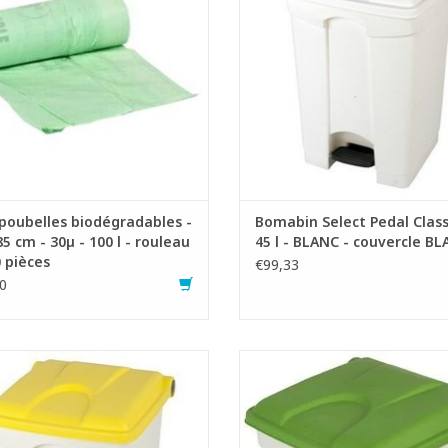
- Capacité: 100 litres.
conservant les odeurs à l'intérieu
- Type de soudure: étoile
poubelle
uit à partir de matières végétales
- Mécanisme de pédale robu
ouvelable, à base de fécule de
- Facile à nettoyer et à désinfec
pommes de terre ( garantie
surfaces lisses
AJOUTER AU PANIER
AJOUTER AU PANIER
poubelles biodégradables -
Bomabin Select Pedal Class
85 cm - 30µ - 100 l - rouleau
45 l - BLANC - couvercle B
 pièces
€99,33
0
le à pédale en plastique résistant
Poubelle à pédale en polyprop
aux chocs
résistant aux chocs
Ouverture large et confortable
- Ouverture large et conforta
- Le couvercle se refermant
- Le couvercle se refermant et
métiquement et se chevauchant
chevauchant maintient les od