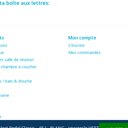
a boîte aux lettres:
ts
Mon compte
ions
S'inscrire
ue
Mes commandes
t salle de réunion
& chambre a coucher
s / bain & douche
serie
r
ect Pedal Classic - 45 l - BLANC - couvercle VERT