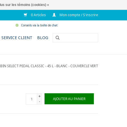
lus sur les témoins (cookies) »
0 Articles
Mon compte / S'inscrire
Conseils via la boîte de chat
SERVICE CLIENT
BLOG
IN SELECT PEDAL CLASSIC - 45 L - BLANC - COUVERCLE VERT
+
AJOUTER AU PANIER
-