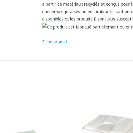
Fiche produit
s à déchets compostables sur
Poubelle à pédale en plastique ré
rouleau.
aux chocs
éal pour la collecte des déchets
- Ouverture large et pratiqu
alimentaires et végétaux.
- Fermeture hermétique avec cou