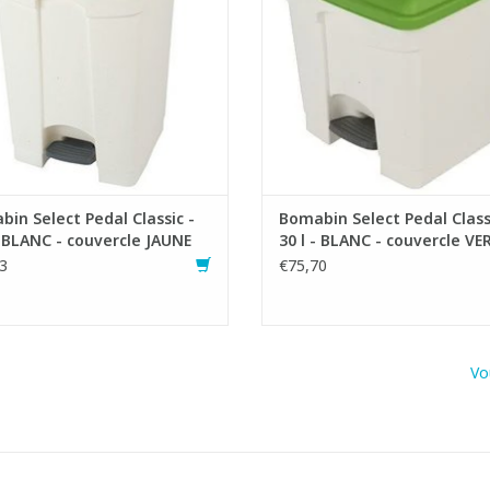
ent les odeurs désagréables dans
désagréables à l''intérieur de la p
la poubelle à pédale.
- Mécanisme de pédale robu
Mécanisme de pédale robuste
- Facile à nettoyer et à d
- Facile à nettoyer
AJOUTER AU PANIER
AJOUTER AU PANIER
in Select Pedal Classic -
Bomabin Select Pedal Class
- BLANC - couvercle JAUNE
30 l - BLANC - couvercle VE
3
€75,70
Vo