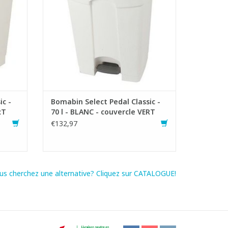
oubelle.
maintient les odeurs désagréables dans
ste
la poubelle à pédale.
- Mécanisme de pédale robuste
- Facile à nettoyer
AJOUTER AU PANIER
ic -
Bomabin Select Pedal Classic -
RT
70 l - BLANC - couvercle VERT
€132,97
us cherchez une alternative? Cliquez sur CATALOGUE!