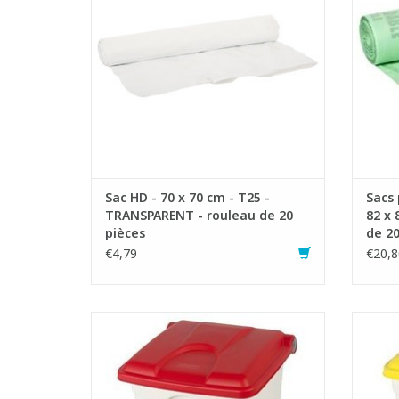
- Idéal pour les déchets legers.
AJOUTER AU PANIER
- Prod
ren
Sac HD - 70 x 70 cm - T25 -
Sacs 
TRANSPARENT - rouleau de 20
82 x 
pièces
de 20
€4,79
€20,8
Poubelle à pédale en plastique résistant
Poubel
aux chocs
- Ouverture large et confortable
- 
- Le couvercle se refermant
hermétiquement et se chevauchant
her