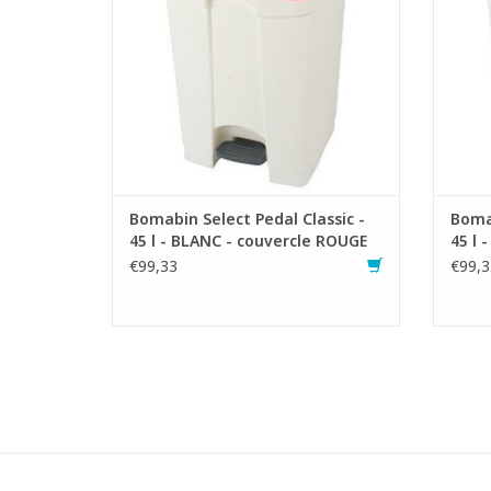
maintient les odeurs désagréables dans
mainti
la poubelle à pédale.
- Mécanisme de pédale robuste
- 
- Facile à nettoyer
AJOUTER AU PANIER
Bomabin Select Pedal Classic -
Bomab
45 l - BLANC - couvercle ROUGE
45 l 
€99,33
€99,3