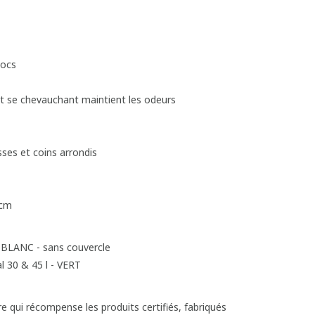
hocs
t se chevauchant maintient les odeurs
isses et coins arrondis
 cm
- BLANC - sans couvercle
 30 & 45 l - VERT