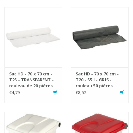
1x755403 Bomabin Select Pedal Classic - 30 l - BLANC - sans
couvercle
1x755408 Couvercle pour Bomabin Select Pedal 30 & 45 l -
BLEU
1x755448 Etiquettes déchets séparés
Sac HD - 70 x 70 cm -
Sac HD - 70 x 70 cm -
T25 - TRANSPARENT -
T20 - 55 l - GRIS -
rouleau de 20 pièces
rouleau 50 pièces
€4,79
€8,52
Fiche produit