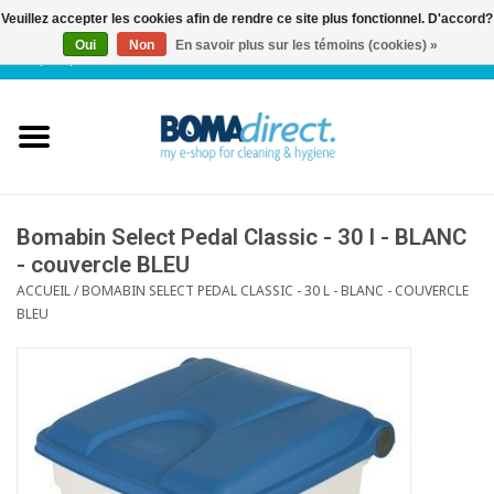
Veuillez accepter les cookies afin de rendre ce site plus fonctionnel. D'accord?
Oui
Non
En savoir plus sur les témoins (cookies) »
NL
|
FR
|
0 Articles
Accueil
Catalogue
Service client
Bomabin Select Pedal Classic - 30 l - BLANC
- couvercle BLEU
ACCUEIL
/
BOMABIN SELECT PEDAL CLASSIC - 30 L - BLANC - COUVERCLE
Blog
BLEU