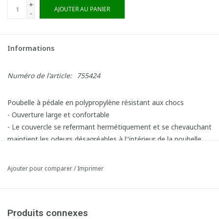
+
AJOUTER AU PANIER
-
Informations
Numéro de l'article:
755424
Poubelle à pédale en polypropylène résistant aux chocs
- Ouverture large et confortable
- Le couvercle se refermant hermétiquement et se chevauchant
maintient les odeurs désagréables à l''intérieur de la poubelle.
- Mécanisme de pédale robuste
- Facile à nettoyer et à désinfecter : surfaces lisses et coins
Ajouter pour comparer
/
Imprimer
arrondis
- 6 autocollants de tri des déchets inclus
- Capacité : 30 litres - LxLxH : 41 x 39,8 x 43,5 cm
Produits connexes
Article composé des éléments suivants: