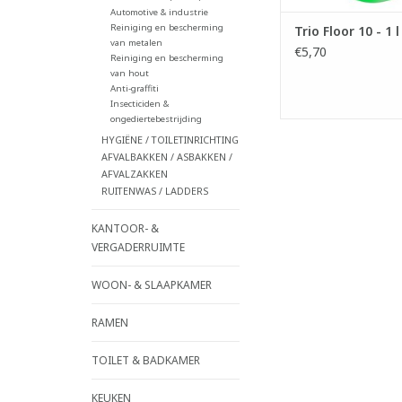
Automotive & industrie
Reiniging en bescherming
Trio Floor 10 - 1 l
van metalen
€5,70
Reiniging en bescherming
van hout
Anti-graffiti
Insecticiden &
ongediertebestrijding
HYGIËNE / TOILETINRICHTING
AFVALBAKKEN / ASBAKKEN /
AFVALZAKKEN
RUITENWAS / LADDERS
KANTOOR- &
VERGADERRUIMTE
WOON- & SLAAPKAMER
RAMEN
TOILET & BADKAMER
KEUKEN