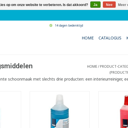
kies op om onze website te verbeteren. Is dat akkoord?
Ja
Nee
Meer 
14 dagen bedenktijd
HOME
CATALOGUS
ngsmiddelen
HOME
/
PRODUCT-CATEG
(PRODUCTF
ënte schoonmaak met slechts drie producten: een interieurreiniger, een
enaam
Krachtige allesreiniger met
Zure sanitai
einiger op
aangenaam parfum dat lang
aangenaam pa
opanol
nawerkt
naw
gelijkse
- Geschikt voor dagelijkse of
- Geschikt v
alle
periodieke reiniging van alle
sanitair
pervlakken
waterbestendige oppervlakken
- Verwijdert vu