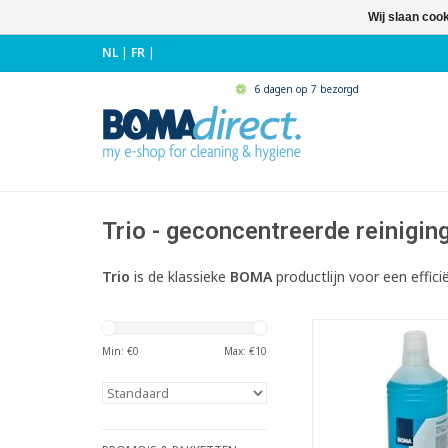
Wij slaan coo
NL
|
FR
|
6 dagen op 7 bezorgd
Trio - geconcentreerde reinigi
Trio
is de klassieke
BOMA
productlijn voor een effici
Neutrale, aang
geparfumeerde allesr
Min: €
0
Max: €
10
basis van isopr
- Geschikt voor da
reiniging van 
waterbestendige op