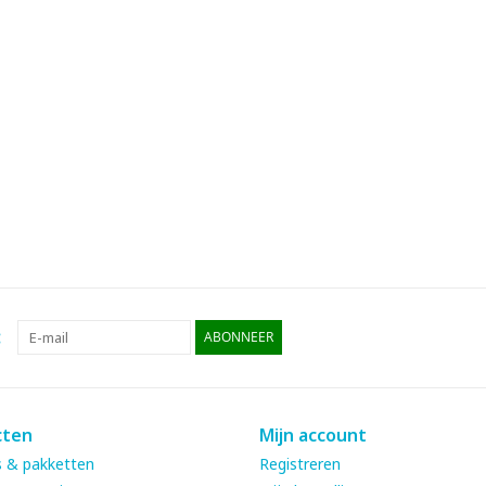
:
ABONNEER
cten
Mijn account
 & pakketten
Registreren