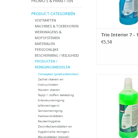
- Streeploos res
PROMO'S & PAKKETTEN
TOEVOEGEN AAN WI
PRODUCT-CATEGORIEËN
VOETMATTEN
MACHINES & TOEBEHOREN
WERKWAGENS &
Trio Interior 7 - 1
MOPSYSTEMEN
€5,58
MATERIALEN
PERSOONLIJKE
BESCHERMING / VEILIGHEID
PRODUCTEN /
REINIGINGSMIDDELEN
Concepten (productfamilies)
Krachtige vloerrei
Zachte vloeren en
aangenaam parfum 
(natuur)steen
nawerkt
Houten vloeren
Tapijt / stoffen bekleding
- Geschikt voor dage
Interieurreiniging
periodieke reiniging
(allesreinigers)
waterbestendige 
Sanitairreiniging
waarop geen po
Vaatwasmiddelen
beschermlaag is aa
Keukenhygiëne
Desinfectiemiddelen en
TOEVOEGEN AAN WI
hygiënische reinigers
Wasmiddelen (textiel)