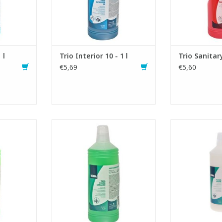
ultaat
- Veilig 
TOEVOEGEN AAN WINKELWAGEN
NKELWAGEN
TOEVOEGEN AA
 l
Trio Interior 10 - 1 l
Trio Sanitary
€5,69
€5,60
niger met
Lichtzure vloerreiniger met
Milde, voedend
dat lang
aangenaam parfum
met aange
- Geschikt voor dagelijkse
- Geschikt v
lijkse of
reiniging van alle
reinigin
 van alle
zuurbestendige vloeren
waterbesten
vloeren
- Uitermate geschikt voor
- Reinigt de vl
lymeer
keramische tegels
een geleidelij
ngebracht
- Aanbevolen bij hard
- Kan onverdu
leidingwater
worden als
NKELWAGEN
TOEVOEGEN AAN WINKELWAGEN
TOEVOEGEN AA