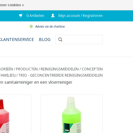
over cookies »
0 Artikelen
Mijn account / Registreren
Advies via de chatbox
KLANTENSERVICE
BLOG
ORIEËN
/
PRODUCTEN / REINIGINGSMIDDELEN
/
CONCEPTEN
AMILIES)
/
TRIO - GECONCENTREERDE REINIGINGSMIDDELEN
 sanitairreiniger en een vloerreiniger.
rreiniger met
Neutrale vloerreiniger met
rfum dat lang
aangenaam parfum
erkt
- Geschikt voor dagelijkse
oor dagelijkse
reiniging van alle
reiniging
waterbestendige vloeren
il- en kalkresten
- Reinigt streeploos