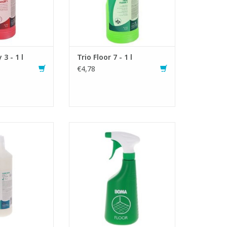
voor kranen
TOEVOEGEN AAN WINKELWAGEN
N WINKELWAGEN
 3 - 1 l
Trio Floor 7 - 1 l
€4,78
e vloerreiniger
Groene verstuiver met opdruk
naam parfum
'floor'.
oor periodieke
- Inhoud verstuiver: 650 ml.
g van alle
- Voorzien van kwalitatieve
dige vloeren
verstel- en afsluitbare spraykop
oer en zorgt voor
met trigger.
ke glans-opbouw
TOEVOEGEN AAN WINKELWAGEN
nd ook gebruikt
 spraymiddel
N WINKELWAGEN