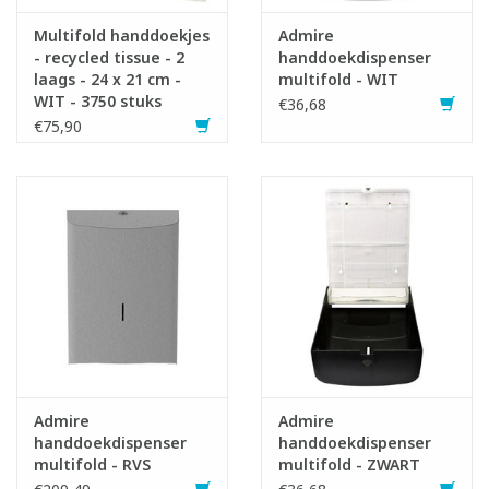
Multifold handdoekjes
Admire
- recycled tissue - 2
handdoekdispenser
laags - 24 x 21 cm -
multifold - WIT
WIT - 3750 stuks
€36,68
(25x150)
€75,90
Admire
Admire
handdoekdispenser
handdoekdispenser
multifold - RVS
multifold - ZWART