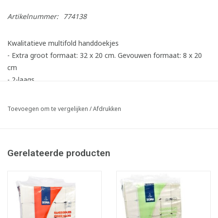
Artikelnummer:
774138
Kwalitatieve multifold handdoekjes
- Extra groot formaat: 32 x 20 cm. Gevouwen formaat: 8 x 20
cm
- 2-laags
- Extra hoge absorptie dankzij type "through air drying"
technologie, waarbij 1 handdoekje volstaat per handdroging
Toevoegen om te vergelijken
/
Afdrukken
- Vouwwijze: multifold / interfold 4-panel
- Verpakking met handige handvaten
Gerelateerde producten