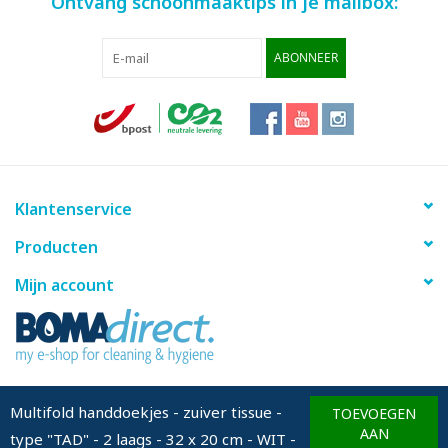
Ontvang schoonmaaktips in je mailbox:
ABONNEER
Klantenservice
Producten
Mijn account
info@bomadirect.eu
Multifold handdoekjes - zuiver tissue -
TOEVOEGEN
AAN
type "TAD" - 2 laags - 32 x 20 cm - WIT -