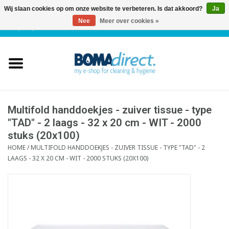
Wij slaan cookies op om onze website te verbeteren. Is dat akkoord?
Ja
Nee
Meer over cookies »
NL
|
FR
|
0 Artikelen
Home
Catalogus
Klantenservice
Multifold handdoekjes - zuiver tissue - type
"TAD" - 2 laags - 32 x 20 cm - WIT - 2000
stuks (20x100)
Blog
HOME
/
MULTIFOLD HANDDOEKJES - ZUIVER TISSUE - TYPE "TAD" - 2
LAAGS - 32 X 20 CM - WIT - 2000 STUKS (20X100)