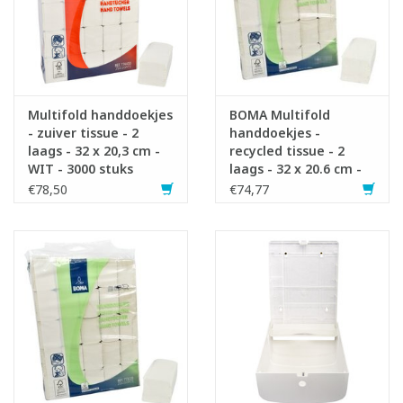
Multifold handdoekjes
BOMA Multifold
- zuiver tissue - 2
handdoekjes -
laags - 32 x 20,3 cm -
recycled tissue - 2
WIT - 3000 stuks
laags - 32 x 20.6 cm -
(25x120)
WIT - 3000 stuks
€78,50
€74,77
(25x120)
Infofiche