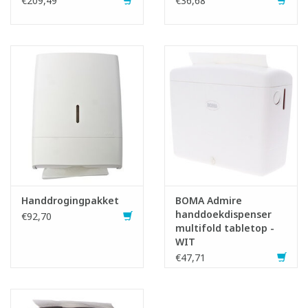
€209,49
€36,68
Handdrogingpakket
BOMA Admire
handdoekdispenser
€92,70
multifold tabletop -
WIT
€47,71