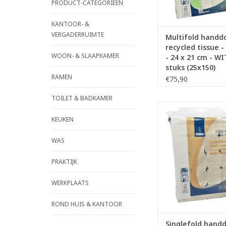
PRODUCT-CATEGORIEËN
TOEVOEGEN AAN WI
KANTOOR- &
VERGADERRUIMTE
Multifold handdo
recycled tissue -
WOON- & SLAAPKAMER
- 24 x 21 cm - WI
stuks (25x150)
RAMEN
€75,90
TOILET & BADKAMER
Ook Zig-Zag g
- 100% recyc
KEUKEN
- Groot formaat 23
Gevouwen formaat +/-
WAS
cm
- 2-laags
PRAKTIJK
- Vouwwijze: sin
WERKPLAATS
TOEVOEGEN AAN WI
ROND HUIS & KANTOOR
Singlefold handd