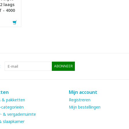
 2 laags
T - 4000
:
ABONNEER
cten
Mijn account
 & pakketten
Registreren
-categorieën
Mijn bestellingen
- & vergaderruimte
& slaapkamer