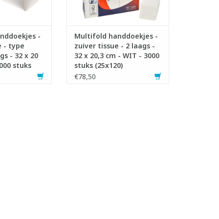
volstaat per
roging
ltifold / interf
N WINKELWAGEN
anddoekjes -
Multifold handdoekjes -
e - type
zuiver tissue - 2 laags -
gs - 32 x 20
32 x 20,3 cm - WIT - 3000
000 stuks
stuks (25x120)
€78,50