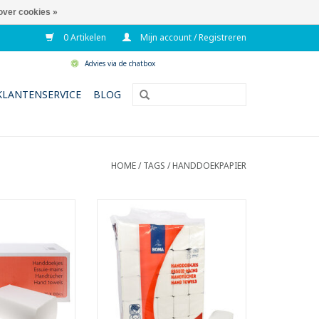
over cookies »
0 Artikelen
Mijn account / Registreren
Advies via de chatbox
KLANTENSERVICE
BLOG
HOME
/
TAGS
/
HANDDOEKPAPIER
ve multifold
Universele multifold
oekjes
handdoekjes
rmaat: 32 x 20 cm.
- Groot formaat 32 x 20,3 cm.
aat: 8 x 20 cm
Gevouwen formaat 8 x 20,3 cm
laags
- 2-laags
bsorptie dankzij
- Vouwwijze: 4 panel
h air drying"
TOEVOEGEN AAN WINKELWAGEN
e, waarbij 1