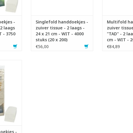
handdoekje 
NKELWAGEN
handd
- Vouwwijze: mu
TOEVOEGEN AA
ekjes -
Singlefold handdoekjes -
Multifold h
 2 laags
zuiver tissue - 2 laags -
zuiver tissu
T - 3750
24 x 21 cm - WIT - 4000
"TAD" - 2 laa
stuks (20 x 200)
cm - WIT - 2
(20x100)
€56,00
€84,89
enoemd
led
 x 24 cm.
 11.5 x 24
glefold
NKELWAGEN
oekjes -