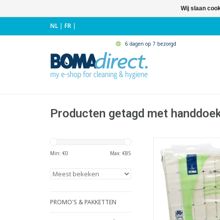
Wij slaan coo
NL
|
FR
|
6 dagen op 7 bezorgd
Producten getagd met handdoek
Multifold handd
- 100% recyc
Min: €
0
Max: €
85
- Uitgevouwen forma
cm. Gevouwen formaa
cm
- 2-laags
- Vouwwijze: multifold
PROMO'S & PAKKETTEN
3-panel