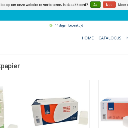
kies op om onze website te verbeteren. Is dat akkoord?
Ja
Nee
Meer 
14 dagen bedenktijd
HOME
CATALOGUS
papier
oekjes
Ook Zig-Zag genoemd
Kwalitatie
led
- 100% zuiver tissue
handd
at 24 x 21
- Groot formaat 24 x 21 cm
- Extra groot fo
t: 8 x 21
- Gevouwen formaat +/- 24 x 11
Gevouwen form
cm
- 2-
- 2-laags
- Extra hoge a
 / interfold
- Vouwwijze: singlefold
type "throug
technologi
TOEVOEGEN AAN WINKELWAGEN