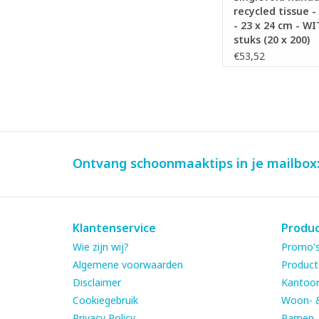
recycled tissue -
- 23 x 24 cm - WI
stuks (20 x 200)
€53,52
Ontvang schoonmaaktips in je mailbox
Klantenservice
Produ
Wie zijn wij?
Promo's
Algemene voorwaarden
Product
Disclaimer
Kantoor
Cookiegebruik
Woon- 
Privacy Policy
Ramen