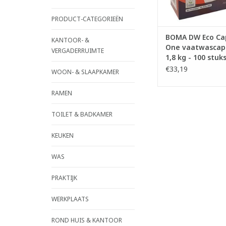
- Ontvet en geeft d
schitterende g
PRODUCT-CATEGORIEËN
- Met enzymati
TOEVOEGEN AAN WI
BOMA DW Eco Cap
KANTOOR- &
One vaatwascaps
VERGADERRUIMTE
1,8 kg - 100 stuk
€33,19
WOON- & SLAAPKAMER
RAMEN
TOILET & BADKAMER
KEUKEN
WAS
PRAKTIJK
WERKPLAATS
ROND HUIS & KANTOOR