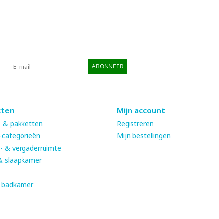
:
ABONNEER
cten
Mijn account
 & pakketten
Registreren
-categorieën
Mijn bestellingen
- & vergaderruimte
& slaapkamer
& badkamer