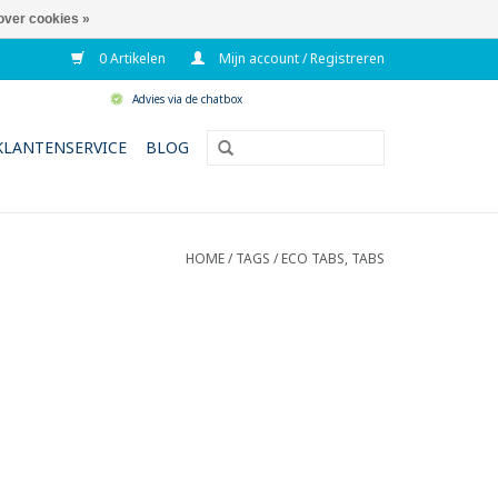
over cookies »
0 Artikelen
Mijn account / Registreren
Advies via de chatbox
KLANTENSERVICE
BLOG
HOME
/
TAGS
/
ECO TABS, TABS