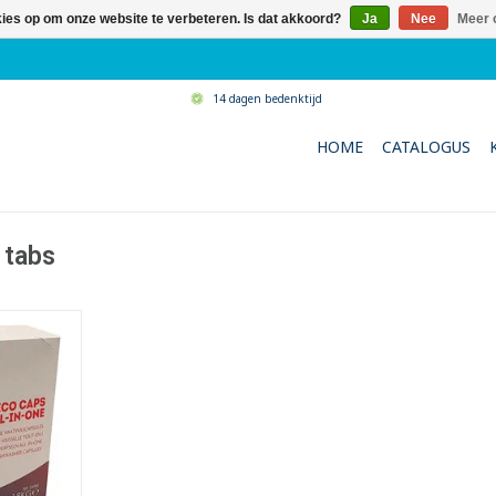
kies op om onze website te verbeteren. Is dat akkoord?
Ja
Nee
Meer 
14 dagen bedenktijd
HOME
CATALOGUS
 tabs
apsules All
einigen van
lmiddel en
out
oudelijke en
onele
nes