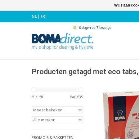
Wij slaan coo
NL
|
FR
|
6 dagen op 7 bezorgd
Producten getagd met eco tabs,
Ecologische vaatwasc
in One
Min: €
0
Max: €
35
- Geschikt voor het r
de vaat zonder spoe
onthardingsz
- Geschikt voor huish
semi-professi
vaatwasmachi
PROMO'S & PAKKETTEN