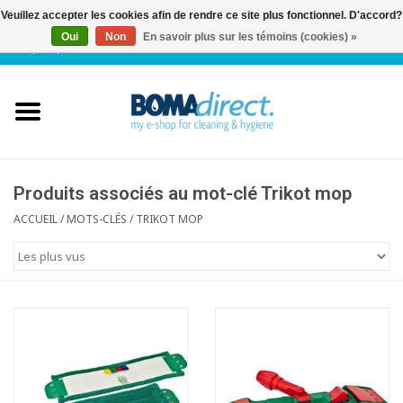
Veuillez accepter les cookies afin de rendre ce site plus fonctionnel. D'accord?
Oui
Non
En savoir plus sur les témoins (cookies) »
NL
|
FR
|
0 Articles
Accueil
Catalogue
Service client
Produits associés au mot-clé Trikot mop
ACCUEIL
/
MOTS-CLÉS
/
TRIKOT MOP
Blog