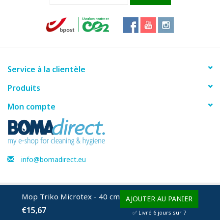
Service à la clientèle
Produits
Mon compte
info@bomadirect.eu
Mop Triko Microtex - 40 cm
© Copyright 2026 BOMAdirect - Powered by
Lightspeed
AJOUTER AU PANIER
€15,67
✅ Livré 6 jours sur 7