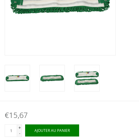
€15,67
+
AJOUTER AU PANIER
-