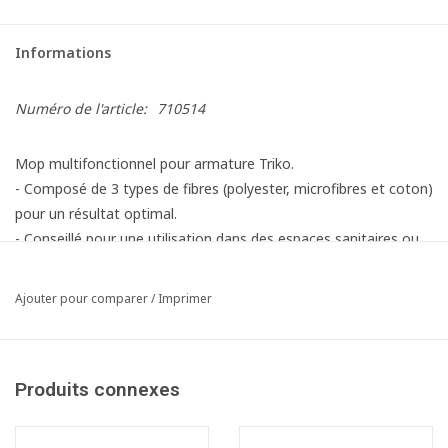
Informations
Numéro de l'article:
710514
Mop multifonctionnel pour armature Triko.
- Composé de 3 types de fibres (polyester, microfibres et coton)
pour un résultat optimal.
- Conseillé pour une utilisation dans des espaces sanitaires ou
très sales ainsi que pour sols avec une surface rugueuse ou
irrégulière.
Ajouter pour comparer
/
Imprimer
Produits connexes