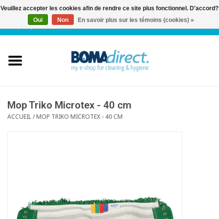
Veuillez accepter les cookies afin de rendre ce site plus fonctionnel. D'accord?
Oui
Non
En savoir plus sur les témoins (cookies) »
NL
|
FR
|
0 Articles
Accueil
Catalogue
Service client
Mop Triko Microtex - 40 cm
ACCUEIL
/
MOP TRIKO MICROTEX - 40 CM
Blog