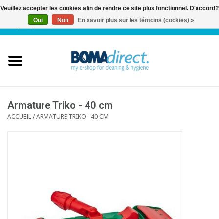
Veuillez accepter les cookies afin de rendre ce site plus fonctionnel. D'accord?
Oui
Non
En savoir plus sur les témoins (cookies) »
NL
|
FR
|
0 Articles
Accueil
Catalogue
Service client
Armature Triko - 40 cm
ACCUEIL
/
ARMATURE TRIKO - 40 CM
Blog