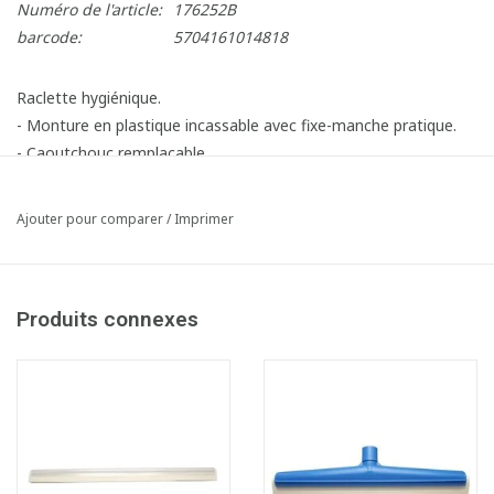
Numéro de l'article:
176252B
barcode:
5704161014818
Raclette hygiénique.
- Monture en plastique incassable avec fixe-manche pratique.
- Caoutchouc remplaçable.
- Résistante à la chaleur jusqu'à 100°C.
Ajouter pour comparer
/
Imprimer
Produits connexes