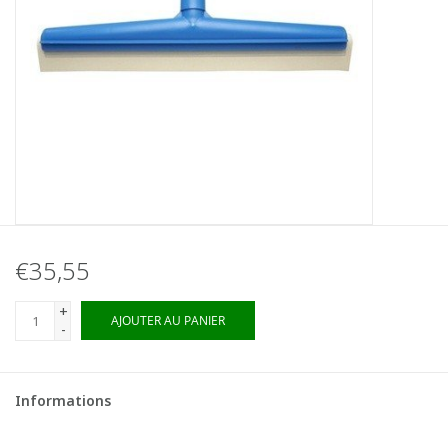
€35,55
+
AJOUTER AU PANIER
-
Informations