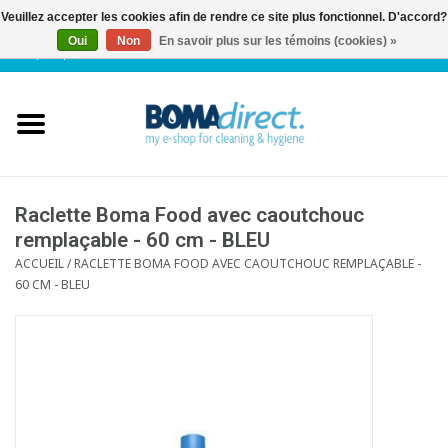
Veuillez accepter les cookies afin de rendre ce site plus fonctionnel. D'accord?
Oui
Non
En savoir plus sur les témoins (cookies) »
NL
|
FR
|
0 Articles
Accueil
Catalogue
Service client
Raclette Boma Food avec caoutchouc
remplaçable - 60 cm - BLEU
ACCUEIL
/
RACLETTE BOMA FOOD AVEC CAOUTCHOUC REMPLAÇABLE -
Blog
60 CM - BLEU